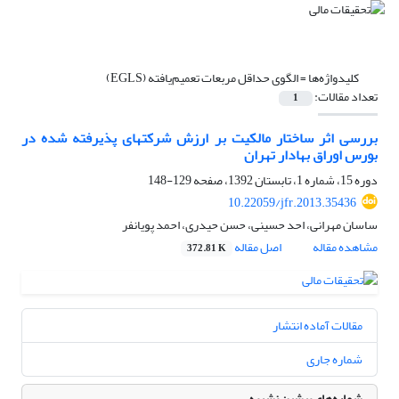
کلیدواژه‌ها =
الگوی حداقل مربعات تعمیم‌یافته (EGLS)
تعداد مقالات:
1
بررسی اثر ساختار مالکیت بر ارزش شرکت‎های پذیرفته شده در
بورس اوراق بهادار تهران
دوره 15، شماره 1، تابستان 1392، صفحه
129-148
10.22059/jfr.2013.35436
ساسان مهرانی، احد حسینی، حسن حیدری، احمد پویانفر
مشاهده مقاله
اصل مقاله
372.81 K
مقالات آماده انتشار
شماره جاری
شماره‌های پیشین نشریه