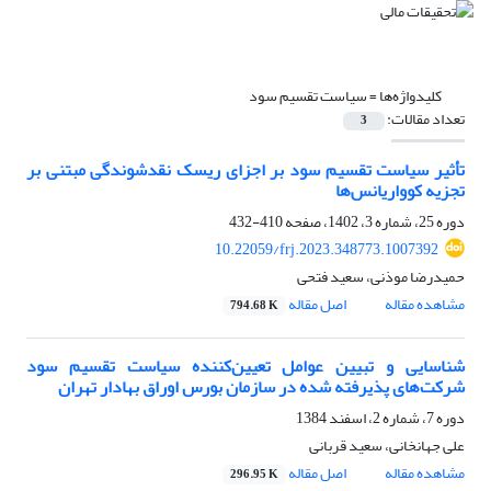
کلیدواژه‌ها =
سیاست تقسیم سود
تعداد مقالات:
3
تأثیر سیاست تقسیم سود بر اجزای ریسک نقدشوندگی مبتنی بر
تجزیه کوواریانس‌ها
دوره 25، شماره 3، 1402، صفحه
410-432
10.22059/frj.2023.348773.1007392
حمیدرضا موذنی، سعید فتحی
مشاهده مقاله
اصل مقاله
794.68 K
شناسایی و تبیین عوامل تعیین‌کننده سیاست تقسیم سود
شرکت‌های پذیرفته شده در سازمان بورس اوراق بهادار تهران
دوره 7، شماره 2، اسفند 1384
علی جهانخانی، سعید قربانی
مشاهده مقاله
اصل مقاله
296.95 K