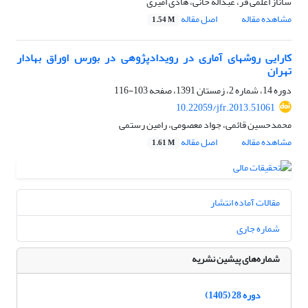
ساناز اعلمی فر، عبداله خانی، هادی امیری
مشاهده مقاله
اصل مقاله
1.54 M
کارایی روش‎های آماری در رویدادپژوهی در بورس اوراق بهادار
تهران
دوره 14، شماره 2، زمستان 1391، صفحه
103-116
10.22059/jfr.2013.51061
محمدحسین قائمی، جواد معصومی، رامین رستمی
مشاهده مقاله
اصل مقاله
1.61 M
مقالات آماده انتشار
شماره جاری
شماره‌های پیشین نشریه
دوره 28 (1405)