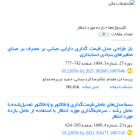
کلیدواژه‌ها =
بازده مورد انتظار
تعداد مقالات:
3
باز طراحی مدل قیمت گذاری دارایی مبتنی بر مصرف بر مبنای
متغیرهای بنیادی حسابداری
دوره 27، شماره 3، 1404، صفحه
742-777
10.22059/frj.2025.382605.1007646
پریسا جزءمقدم، غلامرضا کردستانی، حمید عزیزمحمدلو
مشاهده مقاله
اصل مقاله
702.11 K
بسط مدل‌های عاملی قیمت‌گذاری q فاکتور و q فاکتور تعدیل‌شده با
عامل رشد ـ سرمایه‌گذاری مورد انتظار با استفاده از عامل بازده
مورد انتظار
دوره 23، شماره 4، 1400، صفحه
593-624
10.22059/frj.2021.316171.1007116