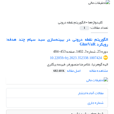
کلیدواژه‌ها =
الگوریتم نقطه ‌درونی
تعداد مقالات:
1
الگوریتم نقطه ‌درونی در بهینه‌سازی سبد سهام چند هدفه:
رویکرد GlueVaR
دوره 25، شماره 3، 1402، صفحه
453-484
10.22059/frj.2023.352338.1007424
الهه گوهرنیا، غلامرضا منصورفر، فهیمه بیگلری
مشاهده مقاله
اصل مقاله
682.68 K
مقالات آماده انتشار
شماره جاری
شماره‌های پیشین نشریه