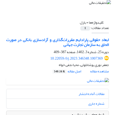
کلیدواژه‌ها =
بازل
تعداد مقالات:
1
ابعاد حقوقی پارادایم مقررات‌گذاری و آزادسازی بانکی در صورت
الحاق به سازمان تجارت جهانی
دوره 25، شماره 3، 1402، صفحه
387-409
10.22059/frj.2023.346348.1007369
جعفر نوری یوشانلوئی، محیا نجفی خواه
مشاهده مقاله
اصل مقاله
540.16 K
مقالات آماده انتشار
شماره جاری
شماره‌های پیشین نشریه