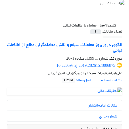
کلیدواژه‌ها =
معامله با اطلاعات نهانی
تعداد مقالات:
1
الگوی درون‌روز معاملات سهام و نقش معامله‌گران مطلع از اطلاعات
نهانی
دوره 22، شماره 1، 1399، صفحه
1-26
10.22059/frj.2019.282615.1006875
علی ابراهیم نژاد، سید مهدی برکچیان، امین کریمی
مشاهده مقاله
اصل مقاله
1.29 M
مقالات آماده انتشار
شماره جاری
شماره‌های پیشین نشریه