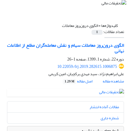
کلیدواژه‌ها =
الگوی درون‌روز معاملات
تعداد مقالات:
1
الگوی درون‌روز معاملات سهام و نقش معامله‌گران مطلع از اطلاعات
نهانی
دوره 22، شماره 1، 1399، صفحه
1-26
10.22059/frj.2019.282615.1006875
علی ابراهیم نژاد، سید مهدی برکچیان، امین کریمی
مشاهده مقاله
اصل مقاله
1.29 M
مقالات آماده انتشار
شماره جاری
شماره‌های پیشین نشریه