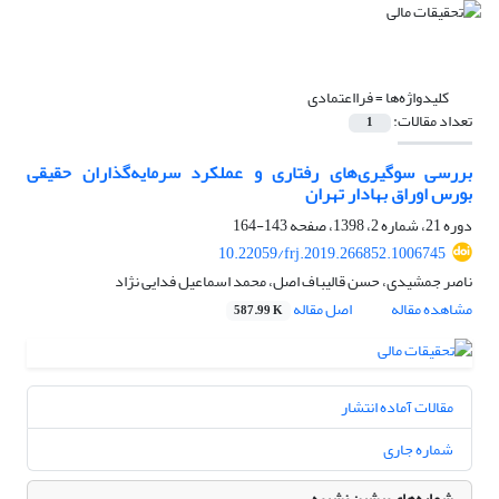
کلیدواژه‌ها =
فرااعتمادی
تعداد مقالات:
1
بررسی سوگیری‌های رفتاری و عملکرد سرمایه‌گذاران حقیقی
بورس اوراق بهادار تهران
دوره 21، شماره 2، 1398، صفحه
143-164
10.22059/frj.2019.266852.1006745
ناصر جمشیدی، حسن قالیباف اصل، محمد اسماعیل فدایی نژاد
مشاهده مقاله
اصل مقاله
587.99 K
مقالات آماده انتشار
شماره جاری
شماره‌های پیشین نشریه