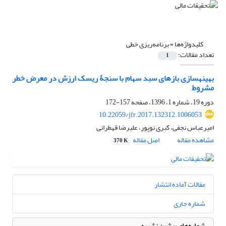
کلیدواژه‌ها =
برنامه‌ریزی خطی
تعداد مقالات:
1
بهینه‎سازی بازه‎ای سبد سهام با سنجۀ ریسک ارزش در معرض خطر
مشروط
دوره 19، شماره 1، 1396، صفحه
157-172
10.22059/jfr.2017.132312.1006053
امیرعباس نجفی، کبری نوپور، علیرضا قهطرانی
مشاهده مقاله
اصل مقاله
370 K
مقالات آماده انتشار
شماره جاری
شماره‌های پیشین نشریه