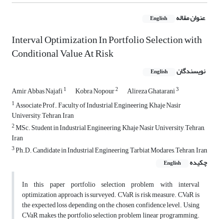
عنوان مقاله
English
Interval Optimization In Portfolio Selection with
Conditional Value At Risk
نویسندگان
English
1
2
3
Amir Abbas Najafi
Kobra Nopour
Alireza Ghatarani
1
Associate Prof., Faculty of Industrial Engineering, Khaje Nasir
University, Tehran, Iran
2
MSc. Student in Industrial Engineering, Khaje Nasir University, Tehran,
Iran
3
Ph.D. Candidate in Industrial Engineering, Tarbiat Modares, Tehran, Iran
چکیده
English
In this paper portfolio selection problem with interval
optimization approach is surveyed. CVaR is risk measure. CVaR is
the expected loss depending on the chosen confidence level. Using
CVaR makes the portfolio selection problem linear programming.