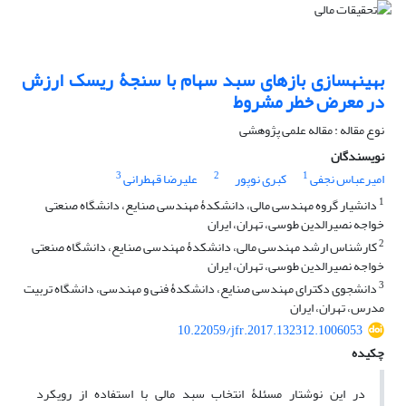
بهینه‎سازی بازه‎ای سبد سهام با سنجۀ ریسک ارزش
در معرض خطر مشروط
نوع مقاله : مقاله علمی پژوهشی
نویسندگان
3
2
1
امیرعباس نجفی
کبری نوپور
علیرضا قهطرانی
1
دانشیار گروه مهندسی مالی، دانشکدۀ مهندسی صنایع، دانشگاه صنعتی
خواجه نصیرالدین طوسی، تهران، ایران
2
کارشناس ارشد مهندسی مالی، دانشکدۀ مهندسی صنایع، دانشگاه صنعتی
خواجه نصیرالدین طوسی، تهران، ایران
3
دانشجوی دکترای مهندسی صنایع، دانشکدۀ فنی و مهندسی، دانشگاه تربیت
مدرس، تهران، ایران
10.22059/jfr.2017.132312.1006053
چکیده
در این نوشتار مسئلۀ انتخاب سبد مالی با استفاده از رویکرد