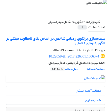
کلیدواژه‌ها =
الگوریتم تکامل دیفرانسیلی
تعداد مقالات:
1
بهینه‌سازی پرتفوی ردیابی شاخص بر اساس بتای نامطلوب مبتنی بر
الگوریتم‌های تکاملی
دوره 19، شماره 2، 1396، صفحه
319-340
10.22059/jfr.2017.226501.1006374
احمد نبی زاده، هادی قره باغی، عادل بهزادی
مشاهده مقاله
اصل مقاله
835.66 K
مقالات آماده انتشار
شماره جاری
شماره‌های پیشین نشریه