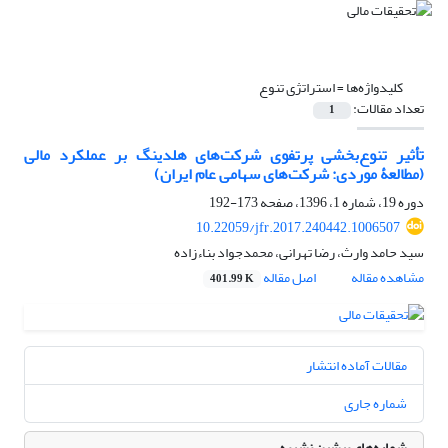
کلیدواژه‌ها =
استراتژی تنوع
تعداد مقالات:
1
تأثیر تنوع‌بخشی پرتفوی شرکت‌های هلدینگ بر عملکرد مالی
(مطالعۀ موردی: شرکت‌های سهامی عام ایران)
دوره 19، شماره 1، 1396، صفحه
173-192
10.22059/jfr.2017.240442.1006507
سید حامد وارث، رضا تهرانی، محمدجواد بناءزاده
مشاهده مقاله
اصل مقاله
401.99 K
مقالات آماده انتشار
شماره جاری
شماره‌های پیشین نشریه