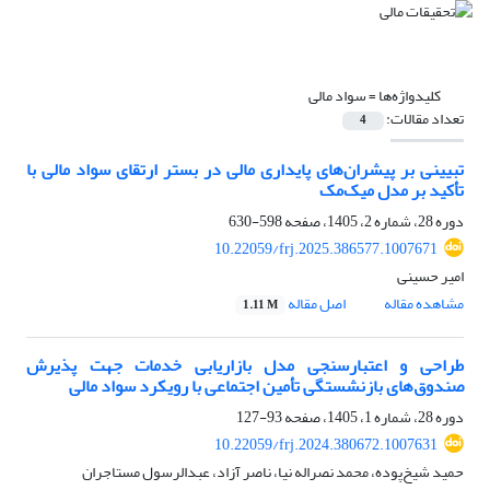
کلیدواژه‌ها =
سواد مالی
تعداد مقالات:
4
تبیینی بر پیشران‌‌های پایداری مالی در بستر ارتقای سواد مالی با
تأکید بر مدل میک‌‌مک
دوره 28، شماره 2، 1405، صفحه
598-630
10.22059/frj.2025.386577.1007671
امیر حسینی
مشاهده مقاله
اصل مقاله
1.11 M
طراحی و اعتبارسنجی مدل بازاریابی خدمات جهت پذیرش
صندوق‌‌های بازنشستگی تأمین اجتماعی با رویکرد سواد مالی
دوره 28، شماره 1، 1405، صفحه
93-127
10.22059/frj.2024.380672.1007631
حمید شیخ‌پوده، محمد نصراله نیا، ناصر آزاد، عبدالرسول مستاجران