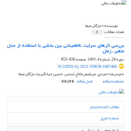
نویسنده =
مژگان صفا
تعداد مقالات:
1
بررسی اثرهای سرایت نااطمینانی بین بخشی با استفاده از مدل
متغیر ـ زمان
دوره 26، شماره 4، 1403، صفحه
836-853
10.22059/frj.2023.359630.1007466
حمیدرضا حمیدی، میرفیض فلاح شمس، حسین جهانگیرنیا، مژگان صفا
مشاهده مقاله
اصل مقاله
410.29 K
مقالات آماده انتشار
شماره جاری
شماره‌های پیشین نشریه