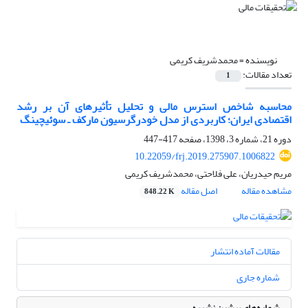
نویسنده =
محمدشریف کریمی
تعداد مقالات:
1
محاسبه شاخص استرس مالی و تحلیل تأثیرهای آن بر رشد
اقتصادی ایران؛ کاربردی از مدل خودرگرسیون مارکف ـ سوئیچینگ
دوره 21، شماره 3، 1398، صفحه
417-447
10.22059/frj.2019.275907.1006822
مریم حیدریان، علی فلاحتی، محمدشریف کریمی
مشاهده مقاله
اصل مقاله
848.22 K
مقالات آماده انتشار
شماره جاری
شماره‌های پیشین نشریه