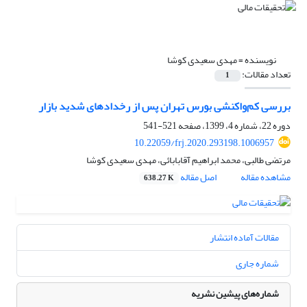
نویسنده =
مهدی سعیدی کوشا
تعداد مقالات:
1
بررسی کم‌واکنشی بورس تهران پس از رخدادهای شدید بازار
دوره 22، شماره 4، 1399، صفحه
521-541
10.22059/frj.2020.293198.1006957
مرتضی طالبی، محمد ابراهیم آقابابائی، مهدی سعیدی کوشا
مشاهده مقاله
اصل مقاله
638.27 K
مقالات آماده انتشار
شماره جاری
شماره‌های پیشین نشریه