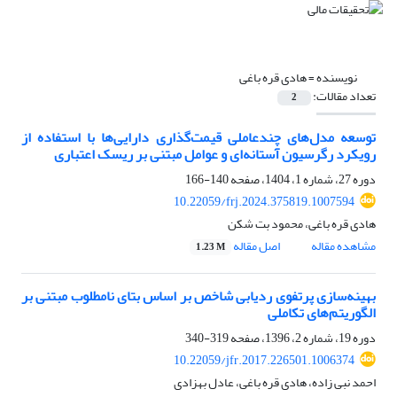
نویسنده =
هادی قره باغی
تعداد مقالات:
2
توسعه مدل‌های چندعاملی قیمت‌گذاری دارایی‌ها با استفاده از
رویکرد رگرسیون آستانه‌ای و عوامل مبتنی بر ریسک اعتباری
دوره 27، شماره 1، 1404، صفحه
140-166
10.22059/frj.2024.375819.1007594
هادی قره باغی، محمود بت شکن
مشاهده مقاله
اصل مقاله
1.23 M
بهینه‌سازی پرتفوی ردیابی شاخص بر اساس بتای نامطلوب مبتنی بر
الگوریتم‌های تکاملی
دوره 19، شماره 2، 1396، صفحه
319-340
10.22059/jfr.2017.226501.1006374
احمد نبی زاده، هادی قره باغی، عادل بهزادی