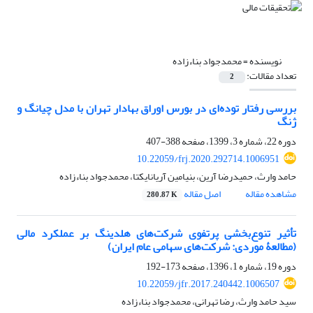
نویسنده =
محمدجواد بناءزاده
تعداد مقالات:
2
بررسی رفتار توده‌ای در بورس اوراق بهادار تهران با مدل چیانگ و
ژنگ
دوره 22، شماره 3، 1399، صفحه
388-407
10.22059/frj.2020.292714.1006951
حامد وارث، حمیدرضا آرین، بنیامین آریانایکتا، محمدجواد بناءزاده
مشاهده مقاله
اصل مقاله
280.87 K
تأثیر تنوع‌بخشی پرتفوی شرکت‌های هلدینگ بر عملکرد مالی
(مطالعۀ موردی: شرکت‌های سهامی عام ایران)
دوره 19، شماره 1، 1396، صفحه
173-192
10.22059/jfr.2017.240442.1006507
سید حامد وارث، رضا تهرانی، محمدجواد بناءزاده