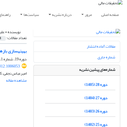
صفحه اصلی
مرور
درباره نشریه
سیاست‌ها
راهنمای
نویسنده =
علی
تعداد مقالات:
1
مقالات آماده انتشار
بهینه‎سازی بازه‎ای سبد سهام با سنجۀ ریسک ارزش در معرض خطر مشروط
شماره جاری
دوره 19، شماره 1، 1396، صفحه
312.1006053
شماره‌های پیشین نشریه
امیرعباس نجفی، کب
مشاهده مقاله
دوره 28 (1405)
دوره 27 (1404)
دوره 26 (1403)
دوره 25 (1402)