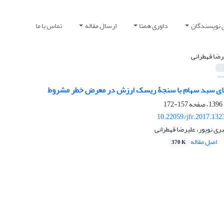
 نویسندگان
داوری همتا
ارسال مقاله
تماس با ما
رضا قهطرانی
157-172
10.22059/jfr.2017.132
ری نوپور، علیرضا قهطرانی
اصل مقاله
370 K