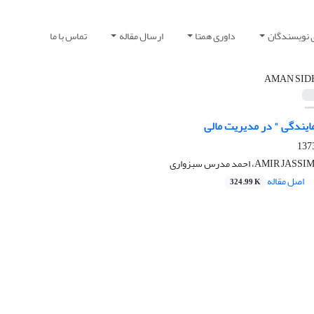
 نویسندگان
داوری همتا
ارسال مقاله
تماس با ما
AMAN SID
مایندگی " در مدیریت مالی
، احمد مدرس سبزواری
اصل مقاله
324.99 K