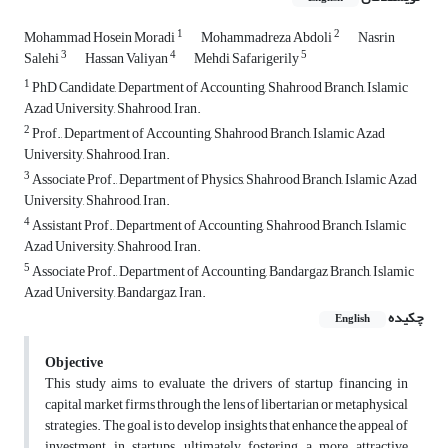
1
2
Mohammad Hosein Moradi
Mohammadreza Abdoli
Nasrin
3
4
5
Salehi
Hassan Valiyan
Mehdi Safarigerily
1
PhD Candidate, Department of Accounting, Shahrood Branch, Islamic
Azad University, Shahrood, Iran.
2
Prof., Department of Accounting, Shahrood Branch, Islamic Azad
University, Shahrood, Iran.
3
Associate Prof., Department of Physics, Shahrood Branch, Islamic Azad
University, Shahrood, Iran.
4
Assistant Prof., Department of Accounting, Shahrood Branch, Islamic
Azad University, Shahrood, Iran.
5
Associate Prof., Department of Accounting, Bandargaz Branch, Islamic
Azad University, Bandargaz, Iran.
چکیده
English
Objective
This study aims to evaluate the drivers of startup financing in
capital market firms through the lens of libertarian or metaphysical
strategies. The goal is to develop insights that enhance the appeal of
investment in startups, ultimately fostering a more attractive