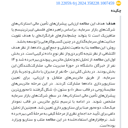
10.22059/frj.2024.358228.1007459
چکیده
هدف:
هدف این مطالعه ارزیابی پیشران‌های تأمین مالی استارتاپ‌های
شرکت‌های بازار سرمایه، براساس راهبردهای فلسفی لیبرترینیسم یا
متافیزیک است تا بتواند چشم‌اندازهای فرانگرانه‌ای با هدف تقویت
جذابیت‌های سرمایه‌گذاری در چنین کسب‌وکارهایی را توسعه بخشد.
روش: این مطالعه بنا به ماهیت تحلیلی و جمع‌آوری داده‌ها، از نظر هدف
اکتشافی، از نظر نتیجه کاربردی و از نظر نوع داده ترکیبی است. در بخش
اول این مطالعه، از تحلیل تم و تحلیل ماتریس پیوندی بهره برده شد و ۱۴
نفر از خبرگان دانشگاه در حوزۀ مدیریت مالی، مشارکت‌کنندگان این
بخش بودند. در بخش کمّی نیز، ۵۰ نفر از مدیران با دانش و تجربۀ بازار
سرمایه، از طریق ماتریس‌های متقابل و ارزیابی، برای تعیین
سناریوپردازی داده‌ها مشارکت کردند. در این مرحله ماتریس‌های
مقایسۀ زوجی در قالب سطر «i» و ستون «j» شکل گرفتند تا محوری‌ترین
پیشران‌های تأمین مالی استارتاپ‌ها، در سطح شرکت‌های بازار سرمایه
مشخص شوند. در ادامه با ترسیم نتایج ماتریس در قالب نمودار
میک‌مک، دو محور مبنا برای سناریوپردازی تعیین شد. همچنین از تحلیل
دلفی برای تأیید حد اجماع نظری از مرحلۀ کیفی به مرحلۀ کمی بهره برده
شد. نرم‌افزارهای استفاده‌شده در این مطالعه متلب و سناریو ویزارد
بوده است.