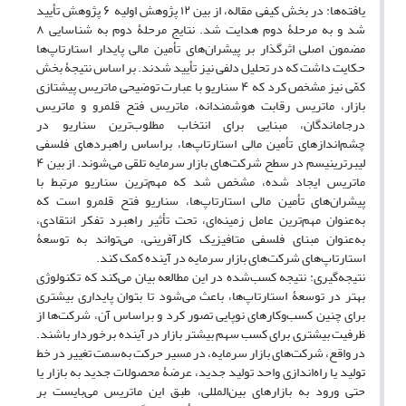
یافته‌ها: در بخش کیفی مقاله، از بین ۱۲ پژوهش اولیه ۶ پژوهش تأیید
شد و به مرحلۀ دوم هدایت شد. نتایج مرحلۀ دوم به شناسایی ۸
مضمون اصلی اثرگذار بر پیشران‌های تأمین مالی پایدار استارتاپ‌ها
حکایت داشت که در تحلیل دلفی نیز تأیید شدند. بر اساس نتیجۀ بخش
کمّی نیز مشخص کرد که ۴ سناریو با عبارت توضیحی ماتریس پیشتازی
بازار، ماتریس رقابت هوشمندانه، ماتریس فتح قلمرو و ماتریس
درجاماندگان، مبنایی برای انتخاب مطلوب‌ترین سناریو در
چشم‌اندازهای تأمین مالی استارتاپ‌ها، براساس راهبردهای فلسفی
لیبرترینیسم در سطح شرکت‌های بازار سرمایه تلقی می‌شوند. از بین ۴
ماتریس ایجاد شده، مشخص شد که مهم‌ترین سناریو مرتبط با
پیشران‌های تأمین مالی استارتاپ‌ها، سناریو فتح قلمرو است که
به‌عنوان مهم‌ترین عامل زمینه‌ای، تحت تأثیر راهبرد تفکر انتقادی،
به‌عنوان مبنای فلسفی متافیزیک کارآفرینی، می‌تواند به توسعۀ
استارتاپ‌های شرکت‌های بازار سرمایه در آینده کمک کند.
نتیجه‌گیری: نتیجه کسب‌شده در این مطالعه بیان می‌کند که تکنولوژی
بهتر در توسعۀ استارتاپ‌ها، باعث می‌شود تا بتوان پایداری بیشتری
برای چنین کسب‌وکارهای نوپایی تصور کرد و براساس آن، شرکت‌ها از
ظرفیت بیشتری برای کسب سهم بیشتر بازار در آینده برخوردار باشند.
در واقع، شرکت‌های بازار سرمایه، در مسیر حرکت به‌سمت تغییر در خط
تولید یا راه‌اندازی واحد تولید جدید، عرضۀ محصولات جدید به بازار یا
حتی ورود به بازارهای بین‌المللی، طبق این ماتریس می‌بایست بر