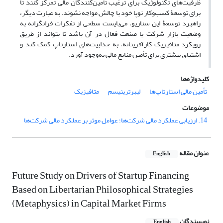
ظرفیت‌های تکنولوژیک برای ترغیب تأمین‌کنندگان مالی تمرکز کنند تا
برای توسعۀ کسب‌وکار نوپا خود با چالش مواجه نشوند. به عبارت دیگر،
راهبرد توسعۀ این سناریو، می‌بایست سطحی از تفکرات فرانگرانه به
وضعیت بازار شرکت یا صنعت فعال در آن باشد تا بتواند از طریق
رویکرد متافیزیک کارآفرینانه، به جذابیت‌های استارتاپ کمک کند و
اشتیاق بیشتری برای تأمین منابع مالی به‌وجود آورد.
کلیدواژه‌ها
تأمین مالی استارتاپ‌ها
لیبرترینیسم
متافیزیک
موضوعات
14. ارزیابی عملکرد مالی شرک‍ت‌ها؛ عوامل موثر بر عملکرد مالی شرکت‌ها
عنوان مقاله
English
Future Study on Drivers of Startup Financing
Based on Libertarian Philosophical Strategies
(Metaphysics) in Capital Market Firms
نویسندگان
English