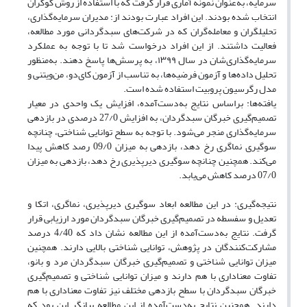
سرمایه، به‌عنوان نمونه آماری قرار گرفت که با استفاده از روش کوکران
انتخاب شده بودند. این افراد عبارت بودند از: مدیران سرمایه‌گذاری،
تحلیلگران و معامله‌گران که در شرکت‌های سبدگردانی مورد مطالعه،
فعالیت داشتند. از این افراد درخواست شد تا با توجه به عملکرد
سرمایه‌گذاری‌شان در سال ۱۳۹۹، به پرسش‌ها پاسخ دهند. به‌منظور
تحلیل داده‌ها و آزمون فرضیه‌ها، به تناسب از آزمون کای‌دو، من‌ویتنی و
مدل رگرسیون پروبیت استفاده شده است.
یافته‌ها: براساس نتایج به‌دست‌آمده، افزایش یک واحدی در معیار
تصمیم‌گیری خبرگان سبدگردان، به افزایش 27/0 درصدی در بازدهی
سرمایه‌گذاری منجر می‌شود. با توجه به سطح توانایی شناختی، چنانچه
سوگیری نماگری رخ دهد، بازدهی به میزان 09/0 رصد کاهش پیدا
می‌کند. همچنین چنانچه سوگیری دیرپذیری رخ دهد، بازدهی به میزان
07/0 درصد کاهش می‌یابد.
نتیجه‌گیری: در این مطالعه ابعاد سوگیری دیرپذیری، نماگری، اتکا و
تعدیل و سفسطه در تصمیم‌گیری خبرگان سبدگردان مورد ارزیابی قرار
گرفت. نتایج به‌دست‌آمده از این مطالعه نشان داد که 4/40 درصد
مشارکت‌کنندگان در پژوهش، توانایی شناختی بالایی دارند. همچنین
میزان توانایی شناختی و تصمیم‌گیری خبرگان سبدگردان مرد و بانو،
تفاوت معناداری با هم دارند و میزان توانایی شناختی و تصمیم‌گیری
خبرگان سبدگردان با سطح بازدهی مختلف نیز تفاوت معناداری با هم
دارند. همچنین نتایج به‌دست‌آمده از این مطالعه بیانگر این بود که