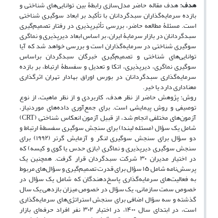
هدف:
هدف مقاله حاضر مدل‌سازی رابطۀ بین توانایی‌های شناختی و
بازده سرمایه‌گذاران سبدگردانان با تأکید بر ابعاد سوگیری شناختی
است. مسئلۀ مطالعه حاضر، بررسی تأثیرپذیری در رفتار تصمیم‌گیری
سبدگردانان در بازار سرمایۀ ایران، بر اساس ابعاد دیرپذیری و نماگری
سوگیری شناختی در سرمایه‌گذاران است و بررسی خواهد شد که آیا
توانایی‌های شناختی و تصمیم‌گیری خبرگان سبدگردان براساس
سوگیری نماگری، دیرپذیری، اتکا و تعدیل و سفسطۀ ارتباط، بر بازده
سرمایه‌گذاری سبدگردانان در بورس اوراق بهادار تهران اثرگذاری
معناداری دارد یا خیر.
روش: پژوهش حاضر از نظر هدف، کاربردی و از نظر ماهیت، از نوع
توصیفی و روش پیمایشی است. برای جمع‌آوری داده‌های موردنیاز،
آزمون‌های مختلفی انجام شد، از قبیل آزمون انعکاس شناختی (CRT)
شامل یک سؤال (مسئله لیندا) برای سنجش سوگیری سفسطۀ ارتباط و
دو سؤال برای سنجش سوگیری لنگر و آزمایش گرتر (۱۹۹۲) برای
سنجش سوگیری دیرپذیری و نماگری (بازی حدس یا گوی و کیسه) که
در اختیار مدیران ۳۰ شرکت سبدگردان قرار گرفت. همچنین یک
پرسش‌نامه شامل ۱۵ سؤال برای قدرت تصمیم‌گیری و سؤال‌های مربوط
به فعالیت‌های سرمایه‌گذاری پاسخ‌دهندگان که شامل یک سؤال در
خصوص سمت سازمانی، یک سؤال در خصوص میزان بازدهی یک سال
گذشته و سه سؤال اضافی برای سنجش استراتژی‌های سرمایه‌گذاری
است، در ابتدای سال ۱۴۰۰، در اختیار ۳۰۲ نفر افراد حرفه‌ای بازار