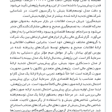
قدرت پیش‌بینی را داشته است؛ از این رو فرضیۀ پژوهش تأیید می‌شود
و دقت مدل توسعه‌یافتۀ بنیش با رگرسیون لاجیت، در شناسایی
شرکت‌های تجدید ارائه شده، بیشتر از مدل اولیه بنیش است.
نتیجه‌گیری: جریان درست اطلاعات در بازار سرمایه، به‌عنوان موتور
محرکه اقتصاد، به تصمیم‌گیری صحیح و منطقی مشارکت‌کنندگان منجر
می‌شود و سرانجام، توسعۀ اقتصادی و بهبود رفاه اجتماعی را به ارمغان
می‌آورد. گزارشگری مالی یکی از ابزارهای اصلی ارتباطی بین یک شرکت
با گروه‌های مختلف ذی‌نفعان خود است؛ بنابراین شفافیت اطلاعاتی و
ارائۀ اطلاعات صحیح و به‌موقع توسط شرکت‌های پذیرفته شده در
بورس اوراق بهادار، یکی از عوامل مهم مؤثر برای دستیابی به بازار
سرمایۀ کار است. این پژوهش به‌دنبال ارائۀ یک مدل بهینه با استفاده
از مدل دست‌کاری سود بنیش، برای پیش‌بینی احتمال تجدید ارائۀ
صورت‌های مالی است. پژوهش‌های متعددی تاکنون با همین محوریت
صورت گرفته است؛ اما خلأ شواهد تجربی دربارۀ ارائۀ یک مدل کارا و
مفید متناسب با شرایط اقتصادی بازار سرمایۀ ایران، برای پیش‌بینی
احتمال تجدید ارائه صورت‌های مالی کاملاً مشهود است. در این پژوهش،
ابتدا مدل اولیه بنیش برای پیش‌بینی احتمال تجدید ارائه صورت‌های
مالی بررسی شد. در مرحلۀ دوم، به‌منظور ارائۀ یک مدل توسعه‌یافته
براساس شاخص‌های بنیش و با استفاده از رگرسیون لاجیت، هشت
شاخص مالی مدل بنیش از صورت‌های مالی شرکت‌های منتخب استخراج
شد. در ادامه با استفاده از آزمون رگرسیون گام‌به‌گام، بهترین نسبت‌ها