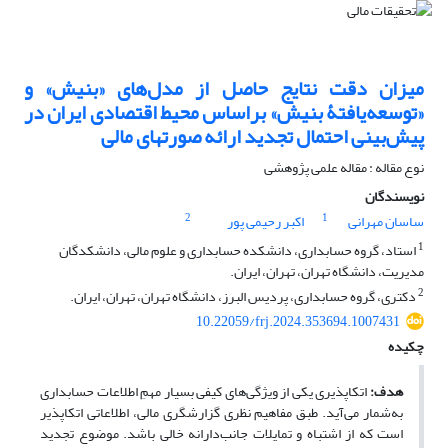
میزان دقت نتایج حاصل از مدل‌های «بنیش» و
«توسعه‌یافتۀ بنیش» براساس محیط اقتصادی ایران در
پیش‌بینی احتمال تجدید ارائه صورت‏های مالی
نوع مقاله : مقاله علمی پژوهشی
نویسندگان
2
1
ساسان مهرانی
اکبر رحیمی پور
1
استاد، گروه حسابداری، دانشکده حسابداری و علوم مالی، دانشکدگان
مدیریت، دانشگاه تهران، تهران، ایران.
2
دکتری، گروه حسابداری، پردیس البرز، دانشگاه تهران، تهران، ایران.
10.22059/frj.2024.353694.1007431
چکیده
هدف:
اتکاپذیری یکی از ویژگی‌های کیفی بسیار مهمِ اطلاعات حسابداری
به‌شمار می‌آید. طبق مفاهیم نظری گزارشگری مالی، اطلاعاتی اتکاپذیر
است که از اشتباه و تمایلات جانب‌دارانه خالی باشد. موضوع تجدید