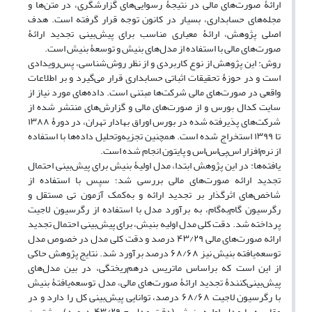
ارائۀ صورت‌های مالی در نتیجۀ رسوایی‌های گزارشگری، در متن‌ها و
مجله‌های حسابداری، بسیار در کانون توجه قرار گرفته است. هدف
اصلی پژوهش، ارائۀ معیاری مناسب برای پیش‌بینی تجدید ارائۀ
صورت‌های مالی با استفاده از مدل‌های بنیش و توسعۀ بنیش است.
روش: این پژوهش از نوع کاربردی و از نظر روش‌شناسی، پس‌رویدادی
است و در حوزۀ تحقیقات اثباتی حسابداری قرار می‌گیرد و بر اطلاعات
واقعی در صورت‌های مالی شرکت‌ها مبتنی است. داده‌های مورد نیاز از
سایت کدال بورس و از صورت‌های مالی و گزارش‌های منتشر شده از
شرکت‌های پذیرفته شده در بورس اوراق بهادار تهران، در دورۀ ۱۳۸۸
تا ۱۳۹۹ استخراج شده است. همچنین تجزیه‌وتحلیل داده‌ها با استفاده
از نرم‌افزار اس‌پی‌اس‌اس و پایتون انجام شده است.
یافته‌ها: در این پژوهش ابتدا، مدل اولیۀ بنیش برای پیش‌بینی احتمال
تجدید ارائه صورت‌های مالی بررسی شد؛ سپس با استفاده از
شاخص‌های اثرگذار بر تجدید ارائه و به‌کمک آزمون تی مستقل و
رگرسیون گام‌به‌گام، به برآورد مدل با استفاده از رگرسیون لاجیت
پرداخته شد. دقت کلی مدل اولیه بنیش، برای پیش‌بینی احتمال تجدید
ارائه صورت‌های مالی ۴۳/۲۹ درصد و دقت کلی مدل در خصوص مدل
توسعه‌یافته بنیش نیز ۶۸/۶۸ درصد برآورد شد. نتایج پژوهش حاکی
از این است که براساس ماتریس درهم‌ریختگی، در بین مدل‌های
پیش‌بینی‌کنندۀ تجدید ارائۀ صورت‌های مالی، مدل توسعه‌یافتۀ بنیش
با رگرسیون لاجیت ۶۸/۶۸ درصد، توانایی پیش‌بینی کل را دارد و در
مقایسه با مدل اولیه بنیش (دقت مدل = ۴۳/۲۹ درصد) بیشترین