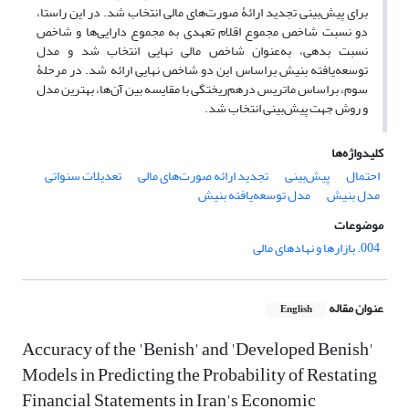
برای پیش‌بینی تجدید ارائۀ صورت‌های مالی انتخاب شد. در این راستا،
دو نسبت شاخص مجموع اقلام تعهدی به مجموع دارایی‌ها و شاخص
نسبت بدهی، به‌عنوان شاخص مالی نهایی انتخاب شد و مدل
توسعه‌یافته بنیش براساس این دو شاخص نهایی ارائه شد. در مرحلۀ
سوم، براساس ماتریس درهم‌ریختگی با مقایسه بین آن‌ها، بهترین مدل
و روش جهت پیش‌بینی انتخاب شد.
کلیدواژه‌ها
احتمال
پیش‌بینی
تجدید ارائه صورت‌های مالی
تعدیلات سنواتی
مدل بنیش
مدل توسعه‌یافته بنیش
موضوعات
004. بازارها و نهادهای مالی
عنوان مقاله
English
Accuracy of the 'Benish' and 'Developed Benish'
Models in Predicting the Probability of Restating
Financial Statements in Iran's Economic