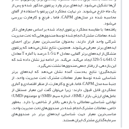
آن‌ها تشکیل می‌شود. ایده‌های برتر وارد پرتفوی مذکور شده و پس از
یک ماه خارج می‌شوند. در نهایت عملکرد این پرتفو با استفاده از آلفای
محاسبه شده در مدل‌های CAPM، فاما ـ فرنچ و کارهارت بررسی
می‌شود.
یافته‌ها: با مقایسه عملکرد پرتفوی ایجاد شده بر اساس معیارهای ذکر
شده، معاملات مشترک انجام شده توسط صندوق‌هایی که تحت مدیریت
شرکتی واحد قرار دارند، به‌عنوان مناسب‌ترین معیار برای احصای
ایده‌های برتر معرفی می‌شوند. همچنین، نتایج نشان می‌دهد که پرتفوی
متشکل از ایده‌های برتر آلفایی، معادل ۴ تا 1/5 درصد با آماره T معادل
641/2 تا 329/5 ایجاد می‌کند. می‌کند. در ادامه نیز نشان داده شد که
این بازدهی، از رفتار جمعی صندوق‌ها نشئت نمی‌گیرد.
نتیجه‌گیری: نتایج به‌دست آمده نشان می‌دهد که ایده‌های برتر
شناسایی شده توسط معیار معاملات مشترک تحت مدیریت واحد، از
جنبۀ سه مدل CAPM، فاما ـ فرنچ و کارهارت، از منظر اقتصادی و آماری
عملکردی قابل قبول دارند؛ زیرا می‌توان گفت این معیار مستقل از
عامل‌های ارزش بازار (HML)، اندازه سهم (SMB) و مومنتوم (UMD)
توانایی شناسایی معاملاتی با بازدهی بالاتر از شاخص را دارد. به‌طور
خاص، معاملات مشترک انجام شده در صندوق‌های تحت مدیریت واحد،
مناسب‌ترین معیار جهت شناسایی ایده‌های برتر در صندوق‌های
سرمایه‌گذاری مشترک ایران هستند.