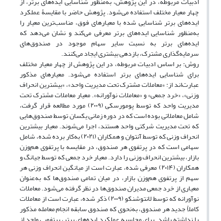
ادبیات مربوطه، در این پژوهش، به‌منظور شناسایی ایده‌های برتر، از
چهار معیار مختلف استفاده می‌شود. پژوهش حاضر با مقایسۀ عملکرد
ایده‌های برتر شناسایی شده با معیارهای فوق، مناسب‌ترین معیار را
به‌منظور شناسایی ایده‌های برتر معرفی می‌کند و نشان می‌دهد که
ایده‌های برتر به نسبت سایر سهام موجود در صندوق‌های
سرمایه‌گذاری مشترک، بازدهی بیشتری ایجاد می‌کنند.
روش: بر اساس ادبیات مربوطه، در این پژوهش از چهار معیار مختلف
برای شناسایی ایده‌های برتر استفاده می‌شود. معیارهای مذکور
عبارت‌اند از: «معاملات مشترک تحت مدیریت واحد»، «بیشترین انحراف
وزنی»، «خرد جمعی» و «معاملات نوآورانه». معیار معاملات مشترک تحت
مدیریت واحد که توسط پومورسکی (۲۰۰۹) مورد مطالعه قرار گرفت،
شامل معاملاتی بوده است که در دوره زمانی یکسان توسط صندوق‌هایی
که تحت مدیریت شرکتی واحد هستند، اجرا می‌شوند. معیار بیشترین
انحراف وزنی که توسط آنتوان و همکاران (۲۰۲۱) به‌کار برده شده، شامل
سهامی است که در پرتفوی هر صندوق، در مقایسه با پرتفوی هم‌وزن
بازار، بیشترین انحراف وزنی را دارد. معیار خرد جمعی که توسط جیانگ و
همکاران (۲۰۱۴) معرفی شده، عبارت است از میانگین انحراف وزنی هر
سهم از پرتفوی هم‌وزن بازار، در میان تمامی صندوق‌ها که به‌عنوان
معیاری از خرد جمعی مدیران صندوق‌ها در نظر گرفته می‌شود. معاملات
نوآورانه که توسط لانتوشنکو (۲۰۰۹) ذکر شده، عبارت است از معاملات
کاملاً جدید هر صندوق، به‌نحوی که صندوق سابقه انجام معامله مذکور
را نداشته باشد. برای محاسبه عملکرد ایده‌های برتر، پرتفویی واحد از