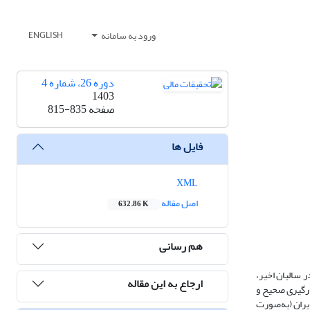
ورود به سامانه
ENGLISH
دوره 26، شماره 4
1403
صفحه
815-835
فایل ها
XML
اصل مقاله
632.86 K
هم رسانی
 سالیان اخیر،
ارجاع به این مقاله
کارگیری صحیح و
ران (به‌‏صورت