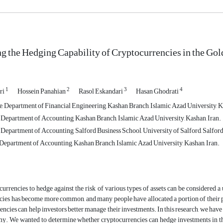
ng the Hedging Capability of Cryptocurrencies in the Gol
1
2
3
4
ri
Hossein Panahian
Rasol Eskandari
Hasan Ghodrati
, Department of Financial Engineering, Kashan Branch, Islamic Azad University, Ka
, Department of Accounting, Kashan Branch, Islamic Azad University, Kashan, Iran.
 Department of Accounting, Salford Business School, University of Salford, Salfor
, Department of Accounting, Kashan Branch, Islamic Azad University, Kashan, Iran.
urrencies to hedge against the risk of various types of assets can be considered a
ies has become more common, and many people have allocated a portion of their po
encies can help investors better manage their investments. In this research, we have
my. We wanted to determine whether cryptocurrencies can hedge investments in th