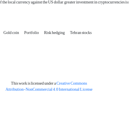
f the local currency against the US dollar, greater investment in cryptocurrencies i
Gold coin
Portfolio
Risk hedging
Tehran stocks
This work is licensed under a
Creative Commons
Attribution-NonCommercial 4.0 International License