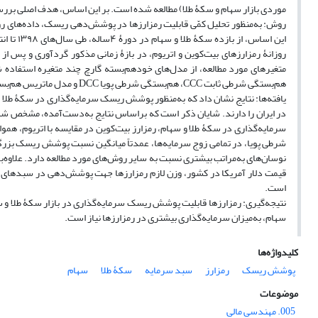
موردی بازار سهام و سکۀ طلا) مطالعه شده است. بر این اساس، هدف اصلی بررس
روش: به‌منظور تحلیل کمّی قابلیت رمزارزها در پوشش‌دهی ریسک، داده‌های ر
روزانۀ رمزارزهای بیت‌کوین و اتریوم، در بازۀ زمانی مذکور گردآوری و پس 
متغیرهای مورد مطالعه، از مدل‌های خودهم‌بسته گارچ چند متغیره استفاد
هم‌بستگی شرطی ثابت CCC، هم‌بستگی شرطی پویا DCC و مدل ماتریس هم‌بستگی قطری بِک BEKK استفاده شده است.
یافته‌ها: نتایج نشان داد که به‌منظور پوشش ریسک سرمایه‌گذاری در سکۀ طلا و
در ایران را دارند. شایان ذکر است که براساس نتایج به‌دست‌آمده، مشخص ش
سرمایه‌گذاری در سکۀ طلا و سهام، رمزارز بیت‌کوین در مقایسه با اتریوم، 
قیمت دلار آمریکا در کشور، وزن لازم رمزارزها جهت پوشش‌دهی در سبدهای سر
است.
نتیجه‌گیری: رمزارزها قابلیت پوشش ریسک سرمایه‌گذاری در بازار سکۀ طلا و
سهام، به‌میزان سرمایه‌گذاری بیشتری در رمزارزها نیاز است.
کلیدواژه‌ها
پوشش ریسک
رمزارز
سبد سرمایه
سکۀ طلا
سهام
موضوعات
005. مهندسی مالی