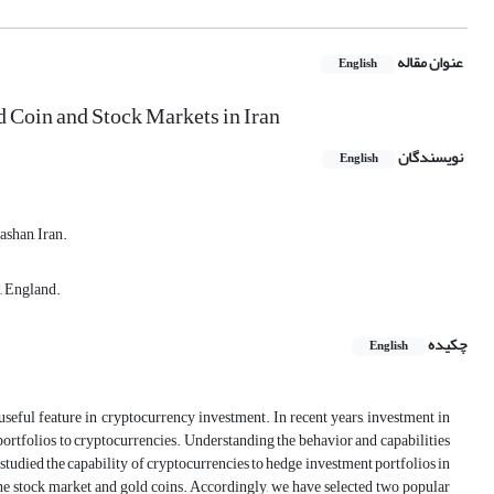
عنوان مقاله
English
d Coin and Stock Markets in Iran
نویسندگان
English
shan, Iran.
d, England.
چکیده
English
 useful feature in cryptocurrency investment. In recent years, investment in
rtfolios to cryptocurrencies. Understanding the behavior and capabilities
 studied the capability of cryptocurrencies to hedge investment portfolios in
e stock market and gold coins. Accordingly, we have selected two popular