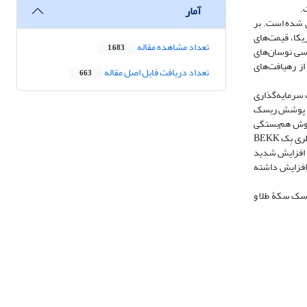
.
آمار
ی شده است. بر
ر آزاد دلار آمریکا، قیمت‌های
تعداد مشاهده مقاله
1,683
رسی نوسان‌های
ز رهیافت‌های
تعداد دریافت فایل اصل مقاله
663
 سرمایه‌گذاری
ظور پوشش ریسک
 روش هم‌بستگی
شرطی پویا، در تمامی زوج سرمایه‌ها، عمدتاً میانگین نسبت پوشش ریسک بزرگ‌تری ارائه داده است. از سویی دیگر مشخص شد که نتایج حاصل از روش هم‌بستگی قطری بِک BEKK
علاوه‌براین، در بازه‌های زمانی اردیبهشت ماه تا آذر ماه ۱۳۹۹ و مهرماه تا اسفندماه ۱۴۰۱، همراه با افزایش شدید
 افزایش داشته
یسک سکۀ طلا و