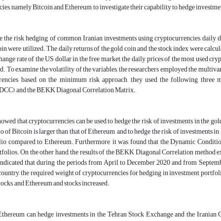
ies, namely Bitcoin and Ethereum, to investigate their capability to hedge investmen
e the risk hedging of common Iranian investments using cryptocurrencies, daily d
in were utilized. The daily returns of the gold coin and the stock index were calc
hange rate of the US dollar in the free market, the daily prices of the most used cr
d. To examine the volatility of the variables, the researchers employed the multi
rencies based on the minimum risk approach, they used the following three 
(DCC), and the BEKK Diagonal Correlation Matrix.
howed that cryptocurrencies can be used to hedge the risk of investments in the gold 
io of Bitcoin is larger than that of Ethereum, and to hedge the risk of investments in
olio compared to Ethereum. Furthermore, it was found that the Dynamic Conditio
rtfolios. On the other hand, the results of the BEKK Diagonal Correlation method 
indicated that during the periods from April to December 2020 and from September
 country, the required weight of cryptocurrencies for hedging in investment portfo
tocks, and Ethereum and stocks increased.
Ethereum can hedge investments in the Tehran Stock Exchange and the Iranian Go