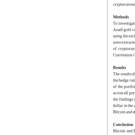
cryptocurrenc
Methods
To investigat
Azadi gold co
using the exc
were extracte
of cryptocur
Correlation 
Results
The results s
the hedge rat
of the portf
across all po
the findings 
dollar in the
Bitcoin and s
Conclusion
Bitcoin and 