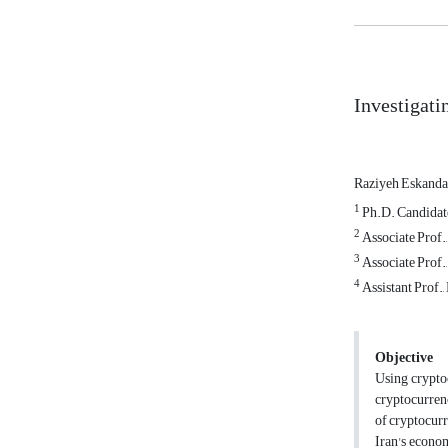
Investigati
Raziyeh Eskanda
1
Ph.D. Candidate
2
Associate Prof.
3
Associate Prof.,
4
Assistant Prof.
Objective
Using cryptoc
cryptocurrenc
of cryptocurr
Iran's econo