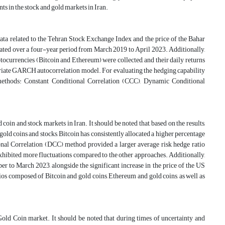
ts in the stock and gold markets in Iran.
ata related to the Tehran Stock Exchange Index and the price of the Bahar
ulated over a four-year period from March 2019 to April 2023. Additionally,
yptocurrencies (Bitcoin and Ethereum) were collected, and their daily returns
variate GARCH autocorrelation model. For evaluating the hedging capability
methods: Constant Conditional Correlation (CCC), Dynamic Conditional
coin and stock markets in Iran. It should be noted that, based on the results,
 gold coins and stocks, Bitcoin has consistently allocated a higher percentage
nal Correlation (DCC) method provided a larger average risk hedge ratio
exhibited more fluctuations compared to the other approaches. Additionally,
 to March 2023, alongside the significant increase in the price of the US
lios composed of Bitcoin and gold coins, Ethereum and gold coins, as well as
ld Coin market. It should be noted that during times of uncertainty and