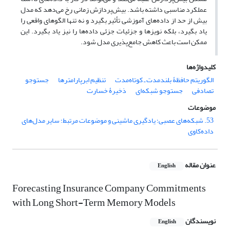
عملکرد مناسبی داشته باشد. بیش‌پردازش زمانی رخ می‌دهد که مدل
بیش از حد از داده‌های آموزشی تأثیر بگیرد و نه تنها الگوهای واقعی را
یاد بگیرد، بلکه نویزها و جزئیات جزئی داده‌ها را نیز یاد بگیرد. این
ممکن است باعث کاهش جامع‌پذیری مدل شود.
کلیدواژه‌ها
الگوریتم حافظۀ بلندمدت ـ کوتاه‌مدت
تنظیم ابرپارامترها
جست‎وجو
تصادفی
جست‎وجو شبکه‌ای
ذخیرۀ خسارت
موضوعات
53. شبکه‌های عصبی؛ یادگیری ماشینی و موضوعات مرتبط؛ سایر مدل‌های
داده‌کاوی
عنوان مقاله
English
Forecasting Insurance Company Commitments
with Long Short-Term Memory Models
نویسندگان
English