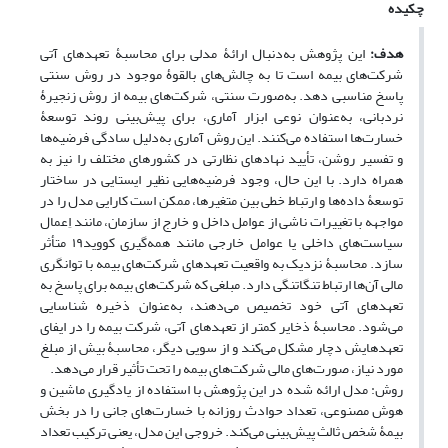
چکیده
هدف:
این پژوهش به‌دنبال ارائۀ مدلی برای محاسبۀ تعهدهای آتی
شرکت‌های بیمه است تا به چالش‌های بالقوۀ موجود در روش سنتی
پاسخ مناسبی دهد. به‌صورت سنتی، شرکت‌های بیمه از روش زنجیرۀ
نردبانی، به‌عنوان نوعی ابزار آماری، برای پیش‌بینی روند توسعۀ
خسارت‌ها استفاده می‌کنند. این روش آماری به‌دلیل سادگی فرضیه‌ها
و تفسیر روشن، تأیید نهادهای نظارتی در کشورهای مختلف را نیز به
همراه دارد. با این حال، وجود فرضیه‌هایی نظیر ایستایی در ساختار
توسعۀ داده‌ها و ارتباط خطی بین متغیرها، ممکن است کارایی مدل را در
مواجهه با تغییرات ناشی از عوامل داخل و خارج از سازمان، مانند اِعمال
سیاست‌های داخلی یا عوامل خارجی مانند همه‌گیری کووید۱۹ متأثر
سازد. محاسبۀ نزدیک به واقعیت تعهدهای شرکت‌های بیمه با توانگری
مالی آن‌ها ارتباط تنگاتنگی دارد. مبلغی که شرکت‌های بیمه برای پاسخ به
تعهدهای آتی خود تخصیص می‌دهند، به‌عنوان ذخیره شناسایی
می‌شود. محاسبۀ ذخایر کمتر از تعهدهای آتی، شرکت بیمه را در ایفای
تعهدهایش دچار مشکل می‌کند و از سویی دیگر، محاسبۀ بیش از مبلغ
مورد نیاز، صورت‌های مالی شرکت‌های بیمه را تحت تأثیر قرار می‌دهد.
روش: مدل ارائه شده در این پژوهش با استفاده از یادگیری ماشین و
هوش مصنوعی، تعداد حوادث روزانه با خسارت‌های جانی را در بخش
بیمۀ شخص ثالث پیش‌بینی می‌کند. خروجی این مدل، یعنی ترکیب تعداد