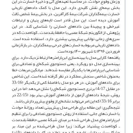
و زمان وقوع حوادث، در محاسبۀ تعهدهای آتی و ذخیرۀ خسارت در این
بخش بیمه‌ای نقش کلیدی دارد. این مدل با کمک داده‌های تاریخی
خسارت بیمه‌گذاران شرکت بیمۀ کارآفرین، در بخش بیمۀ شخص ثالث
آموزش دیده است. این مدل قادر است لایه‌های پنهان و ارتباطات
غیرخطی و پیچیدۀ بین داده‌های خسارتی را شناسایی کند. در این
پژوهش، از الگوریتم شبکۀ عصبی با حافظۀ بلندمدت ـ کوتاه‌مدت که در
سری‌های زمانی توانایی پیش‌بینی بیشتری دارد، استفاده شده است.
داده‌های تاریخی مربوط به خسارت‌های جرحی بیمه‌گذاران، در بازۀ زمانی
فروردین ۱۳۹۶ تا شهریور ۱۴۰۰ بوده است.
یافته‌ها: کارایی مدل با بهینه‌سازی ابرپارامترها ارتباط نزدیک دارد. برای
بهینه‌سازی مدل دو رویکرد، یعنی جست‎وجوی شبکه‌ای و تصادفی برای
شناسایی ابرپارامترها با یکدیگر مقایسه شده‌اند. میانگین مربعات خطا
به‌عنوان شاخص سنجش عملکرد در نظر گرفته شده است. این شاخص
برای داده‌های آموزش، در هر دو مدل با فاصلۀ کمی از یکدیگر (33/16
در مقابل 4/17) برتری جست‌‎وجوی شبکه‌ای را نشان می‌دهد؛ اما در این
روش، نتیجۀ داده‌های آزمون از داده‌های آموزش بهتر بود (22/15 در
برابر 33/16) که این امر می‌تواند نشانه‌ای از وقوع بیش‌پردازش باشد.
نتیجه‌گیری: این مقاله برای طراحی مدل پیش‌بینی تعداد روزانۀ حوادث
با خسارت‌های جانی، استفاده از روش جست‎وجوی تصادفی را برای تنظیم
ابرپارامترهای مدل طراحی شده بر مبنای شبکۀ عصبی حافظۀ بلندمدت
ـ کوتاه‌مدت پیشنهاد می‌کند؛ زیرا مدل طراحی‌شده بر این مبنا، بر
مشکل بیش‌پردازش غلبه می‌کند و می‌تواند در کار با داده‌های ناآشنا