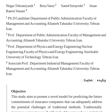
1
2
3
Negar Tehraniyazdi
Reza Vaezi
Saeed Setayeshi
Iman
4
Raeesi Vanani
1
Ph.D Candidate, Department of Public Administration, Faculty of
Management and Accounting, Allameh Tabataba’i University, Tehran,
Iran.
2
Prof., Department of Public Administration, Faculty of Management and
Accounting, Allameh Tabataba’i University, Tehran, Iran.
3
Prof., Department of Physics and Energy Engineering Nuclear
Engineering, Faculty of Physics and Energy Engineering, Amirkabir
University of Technology, Tehran, Iran.
4
Associate Prof., Department Industrial Management, Faculty of
Management and Accounting, Allameh Tabataba’i University, Tehran,
Iran.
چکیده
English
Objective
This study aims to present a novel model for predicting the future
commitments of insurance companies that can adequately address
the potential challenges of traditional methods. Traditionally,