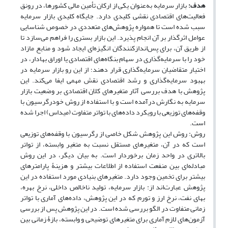
هدف:
بازار سرمایه به‌عنوان یکی از ارکان تأمین مالی کشورها، در رونق
فعالیت‌های اقتصادی نقشی کلیدی دارد. جایگاه کلیدی بازار سرمایه
سبب شده است تا همواره پژوهش‌های متعددی در خصوص شناسایی
عوامل اثرگذار بر آن انجام پذیرد. این بازار بستری را فراهم می‌سازد تا
از طریق آن، برای پس‌اندازکنندگان انگیزه‌ای ایجاد شود و منابع مازاد
خود را با سرمایه‌گذاری در سهام بنگاه‌های اقتصادی یا اوراق بهادار، در
اختیار متقاضیان سرمایه‌گذاری قرار دهند؛ از این رو بازار سرمایه در
بهبود سرمایه‌گذاری و رشد اقتصادی نقش مهمی ایفا می‌کند. این
پژوهش با هدف بررسی آثار متغیرهای کلان اقتصادی بر وضعیت بازار
سرمایه به نگارش درآمده است و با استفاده از روش خودرگرسیون با
وقفه‌های توزیعی با رویکرد داده‌های با تواتر متفاوت (میداس) اجرا شده
است.
روش: روش این پژوهش شکل خاصی از رگرسیون با وقفه‌های توزیعی
است که در آن، متغیرهای مستقل نسبت به متغیر وابسته، از تواتر
بالاتری در واحد زمان برخوردار است. به بیان دیگر، در این روش
مبادله‌ای بین منفعت استفاده از اطلاعات بیشتر و هزینۀ پارامترهای
بیشتر برای تخمین وجود دارد. متغیرهای بنیادی مورد استفاده در این
پژوهش عبارت‌اند از: بازار سرمایه، تولید ناخالص داخلی، نرخ بهره،
بهای نفت، نرخ ارز و تورم که در این پژوهش، داده‌های آماری با تواتر
زمانی متفاوت در الگو بررسی شده است. در این پژوهش پس از بررسی
آزمون‌های لازم آماری برای متغیرهای توضیحی و وابسته، بازۀ زمانی بین