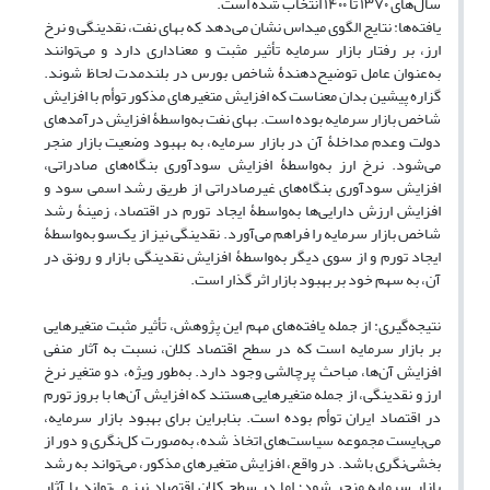
سال‌های ۱۳۷۰ تا ۱۴۰۰ انتخاب شده است.
یافته‌ها: نتایج الگوی میداس نشان می‌دهد که بهای نفت، نقدینگی و نرخ
ارز، بر رفتار بازار سرمایه تأثیر مثبت و معناداری دارد و می‌توانند
به‌عنوان عامل توضیح‌دهندۀ شاخص بورس در بلندمدت لحاظ شوند.
گزاره پیشین بدان معناست که افزایش متغیرهای مذکور توأم با افزایش
شاخص بازار سرمایه بوده است. بهای نفت به‌واسطۀ افزایش درآمدهای
دولت وعدم مداخلۀ آن در بازار سرمایه، به بهبود وضعیت بازار منجر
می‌شود. نرخ ارز به‌واسطۀ افزایش سودآوری بنگاه‌های صادراتی،
افزایش سودآوری بنگاه‌های غیرصادراتی از طریق رشد اسمی سود و
افزایش ارزش دارایی‌ها به‌واسطۀ ایجاد تورم در اقتصاد، زمینۀ رشد
شاخص بازار سرمایه را فراهم می‌آورد. نقدینگی نیز از یک‌سو به‌واسطۀ
ایجاد تورم و از سوی دیگر به‌واسطۀ افزایش نقدینگی بازار و رونق در
آن، به سهم خود بر بهبود بازار اثر گذار است.
نتیجه‌گیری: از جمله یافته‌های مهم این پژوهش، تأثیر مثبت متغیرهایی
بر بازار سرمایه است که در سطح اقتصاد کلان، نسبت به آثار منفی
افزایش آن‌ها، مباحث پرچالشی وجود دارد. به‌طور ویژه، دو متغیر نرخ
ارز و نقدینگی، از جمله متغیرهایی هستند که افزایش آن‌ها با بروز تورم
در اقتصاد ایران توأم بوده است. بنابراین برای بهبود بازار سرمایه،
می‌بایست مجموعه سیاست‌های اتخاذ شده، به‌صورت کل‌نگری و دور از
بخشی‌نگری باشد. در واقع، افزایش متغیرهای مذکور، می‌تواند به رشد
بازار سرمایه منجر شود؛ اما در سطح کلان اقتصاد نیز می‌تواند با آثار