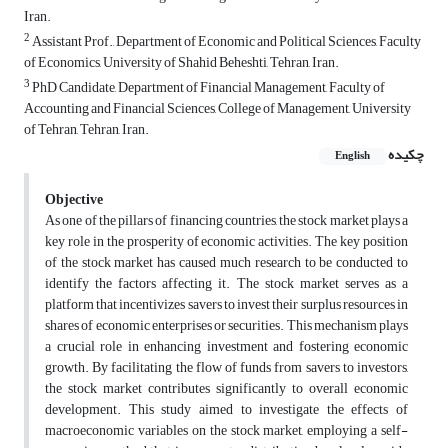
Iran.
2
Assistant Prof., Department of Economic and Political Sciences, Faculty
of Economics, University of Shahid Beheshti, Tehran, Iran.
3
PhD Candidate, Department of Financial Management, Faculty of
Accounting and Financial Sciences, College of Management, University
of Tehran, Tehran, Iran.
چکیده
English
Objective
As one of the pillars of financing countries, the stock market plays a
key role in the prosperity of economic activities. The key position
of the stock market has caused much research to be conducted to
identify the factors affecting it. The stock market serves as a
platform that incentivizes savers to invest their surplus resources in
shares of economic enterprises or securities. This mechanism plays
a crucial role in enhancing investment and fostering economic
growth. By facilitating the flow of funds from savers to investors,
the stock market contributes significantly to overall economic
development. This study aimed to investigate the effects of
macroeconomic variables on the stock market, employing a self-