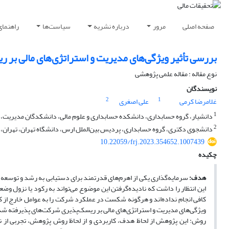
صفحه اصلی
مرور
درباره نشریه
سیاست‌ها
راهنمای
بررسی تأثیر ویژگی‌های مدیریت و استراتژی‌های مالی بر 
نوع مقاله : مقاله علمی پژوهشی
نویسندگان
2
1
غلامرضا کرمی
علی اصغری
1
دانشیار، گروه حسابداری، دانشکده حسابداری و علوم مالی، دانشکدگان مدیریت، دا
2
دانشجوی دکتری، گروه حسابداری، پردیس بین‌الملل ارس، دانشگاه تهران، تهران، ا
10.22059/frj.2023.354652.1007439
چکیده
هدف:
سرمایه‌گذاری یکی از اهرم‌های قدرتمند برای دستیابی به رشد و توسعه ا
این انتظار را داشت که نادیده‌گرفتن این موضوع می‌تواند به رکود یا نزول
کافی انجام نداده‌اند و هرگونه شکست در عملکرد شرکت را به عوامل خارج از 
ویژگی‌های مدیریت و استراتژی‌های مالی بر ریسک‌پذیری شرکت‌های پذیرفته شده
روش: این پژوهش از لحاظ هدف، کاربردی و از لحاظ روش پژوهش، تجربی از نو