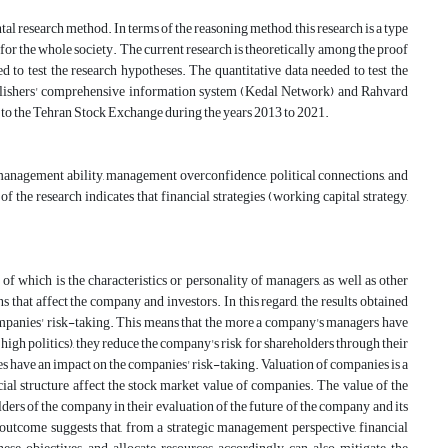
tal research method. In terms of the reasoning method, this research is a type
l for the whole society. The current research is theoretically among the proof
used to test the research hypotheses. The quantitative data needed to test the
publishers' comprehensive information system (Kedal Network) and Rahvard
ed to the Tehran Stock Exchange during the years 2013 to 2021.
(management ability, management overconfidence, political connections, and
 the research indicates that financial strategies (working capital strategy,
of which is the characteristics or personality of managers, as well as other
ns that affect the company and investors. In this regard, the results obtained
 companies' risk-taking. This means that the more a company's managers have
igh politics), they reduce the company's risk for shareholders through their
egies have an impact on the companies' risk-taking. Valuation of companies is a
ial structure affect the stock market value of companies. The value of the
lders of the company in their evaluation of the future of the company and its
 outcome suggests that, from a strategic management perspective, financial