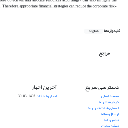
ese objectives, and allocate resources accordingly can also mitigate the
 Therefore, appropriate financial strategies can reduce the corporate risk-
کلیدواژه‌ها
English
مراجع
دسترسی سریع
آخرین اخبار
صفحه اصلی
اخبار و اعلانات
1405-03-30
درباره نشریه
اعضای هیات تحریریه
ارسال مقاله
تماس با ما
نقشه سایت