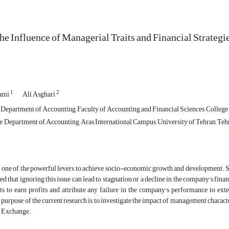
he Influence of Managerial Traits and Financial Strategi
1
2
ami
Ali Asghari
, Department of Accounting, Faculty of Accounting and Financial Sciences, College 
, Department of Accounting, Aras International Campus, University of Tehran, Tehr
 one of the powerful levers to achieve socio-economic growth and development. Si
ed that ignoring this issue can lead to stagnation or a decline in the company's fina
s to earn profits and attribute any failure in the company's performance to exte
 purpose of the current research is to investigate the impact of management character
k Exchange.