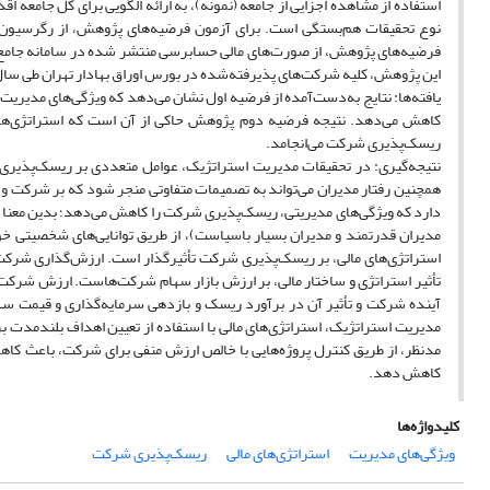
استفاده از مشاهده اجزایی از جامعه (نمونه)، به ارائه الگویی برای کل جامعه اق
نوع تحقیقات هم‌بستگی است. برای آزمون فرضیه‌های پژوهش، از رگرسیون خ
فرضیه‌های پژوهش، از صورت‌های مالی حسابرسی منتشر شده در سامانه جامع اطل
این پژوهش، کلیه شرکت‌های پذیرفته‌شده در بورس اوراق بهادار تهران طی سال‌های ۱۳۹۲ تا ۴۰۰
یافته‌ها: نتایج به‌دست‌آمده از فرضیه اول نشان می‌دهد که ویژگی‌های مدیر
کاهش می‌دهد. نتیجه فرضیه دوم پژوهش حاکی از آن است که استراتژی‌های
ریسک‌پذیری شرکت می‌انجامد.
نتیجه‌گیری: در تحقیقات مدیریت استراتژیک، عوامل متعددی بر ریسک‌پذیری ش
همچنین رفتار مدیران می‌تواند به تصمیمات متفاوتی منجر شود که بر شرکت و س
دارد که ویژگی‌های مدیریتی، ریسک‌پذیری شرکت را کاهش می‌دهد؛ بدین معنا که
مدیران قدرتمند و مدیران بسیار باسیاست)، از طریق توانایی‌های شخصیتی خو
استراتژی‌های مالی، بر ریسک‌پذیری شرکت تأثیرگذار است. ارزش‌گذاری شرکت‌
تأثیر استراتژی و ساختار مالی، بر ارزش بازار سهام شرکت‌هاست. ارزش شرکت بر
آینده شرکت و تأثیر آن در برآورد ریسک و بازدهی سرمایه‌گذاری و قیمت سهام،
مدیریت استراتژیک، استراتژی‌های مالی با استفاده از تعیین اهداف بلندمدت 
مدنظر، از طریق کنترل پروژه‌هایی با خالص ارزش منفی برای شرکت، باعث کا
کاهش دهد.
کلیدواژه‌ها
ویژگی‌های مدیریت
استراتژی‌های مالی
ریسک‌پذیری شرکت