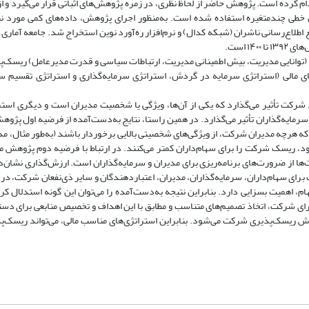
دام کرده است. پژوهش حاضر از لحاظ نظری، در زمره پژوهش‌های اثباتی قرار می‌گیرد و از 
طی چندمتغیره استفاده شده است. به‌منظور اجرای پژوهش، داده‌های کمی مورد نیا
اع‌رسانی ناشران (شبکه کدال) و نرم‌افزار ره‌آورد نوین استخراج شد. جامعه آماری 
۱ است.
یت (توانایی مدیریت، بیش اطمینانی مدیریت، ارتباطات سیاسی و قدرت مدیرعامل) ریسک‌
 مالی (استراتژی سرمایه در گردش، استراتژی سرمایه‌گذاری و استراتژی تقسیم 
رکت تأثیر می‌گذارد که یکی از آن‌ها، ویژگی یا شخصیت مدیران است و دیگری استرا
رمایه‌گذاران تأثیر می‌گذارد. در همین راستا، نتایج به‌دست‌آمده از فرضیه اول پژوه
 هرچه مدیران شرکت، از ویژگی‌های شخصیتی بالایی برخوردار باشند (به‌طور مثال، مدیر
د، ریسک شرکت را برای سهام‌داران کمتر می‌کنند. در ارتباط با فرضیه دوم پژوهش م
ها از ضرورت‌های برنامه‌ریزی برای مدیران و سرمایه‌گذاران است. ارزش‌گذاری نشان
ای سهام‌داران، سرمایه‌گذاران، مدیران، اعتباردهندگان و سایر ذی‌نفعان شرکت، در ارز
 اهمیت بسزایی دارد. بنابراین نتیجه به‌دست‌آمده را می‌توان این گونه استدلال کرد
برای شرکت، اتخاذ تصمیم‌های متناسب و مطابق با این اهداف و تخصیص منابعی برای دست
هش ریسک‌پذیری شرکت می‌شود. بنابراین استراتژی‌های مناسب مالی، می‌تواند ریسک‌