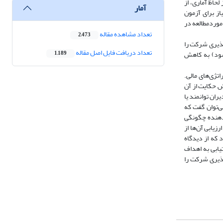
لحاظ آماری، از
آمار
ز برای آزمون
موردمطالعه در
تعداد مشاهده مقاله
2,473
پذیری شرکت را
تعداد دریافت فایل اصل مقاله
سود) به کاهش
1,189
تژی‌های مالی.
ش حکایت از آن
ان توانمند یا
ی‌توان گفت که
‌دهنده چگونگی
یابی آن‌ها از
 که از دیدگاه
یابی به اهداف
پذیری شرکت را