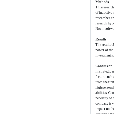
Methods
This research
of inductive 
researches an
research hyp
Novin softwa
Results
The results o
power of the 
investment st
Conclusion
In strategic 
factors such 
from the firs
high personal
abilities. Co
necessity of 
company is ve
impact on the