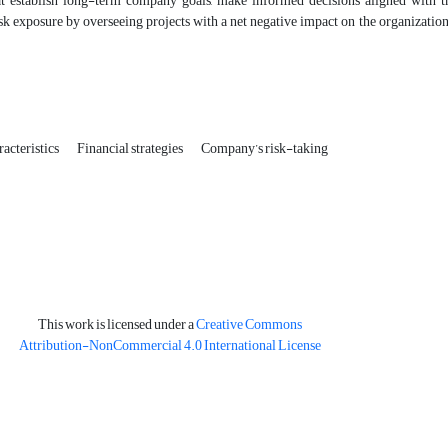
hat establish long-term company goals, make informed decisions aligned with th
k exposure by overseeing projects with a net negative impact on the organization.
acteristics
Financial strategies
Company’s risk-taking
This work is licensed under a
Creative Commons
Attribution-NonCommercial 4.0 International License