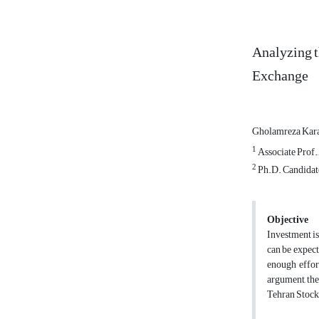
Analyzing t
Exchange
Gholamreza Kar
1
Associate Prof.
2
Ph.D. Candidate
Objective
Investment is
can be expect
enough effort
argument, the
Tehran Stoc