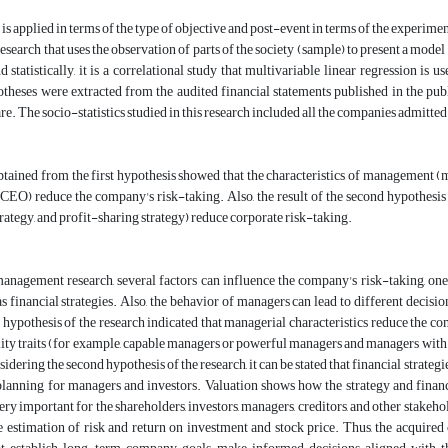
 is applied in terms of the type of objective and post-event in terms of the experimen
research that uses the observation of parts of the society (sample) to present a mode
d statistically, it is a correlational study that multivariable linear regression is 
otheses were extracted from the audited financial statements published in the 
re.
The socio-statistics studied in this research included all the companies admitt
btained from the first hypothesis showed that the characteristics of management 
CEO) reduce the company's risk-taking. Also, the result of the second hypothesis of
rategy, and profit-sharing strategy) reduce corporate risk-taking.
management research, several factors can influence the company's risk-taking, one 
as financial strategies. Also, the behavior of managers can lead to different decisio
t hypothesis of the research indicated that managerial characteristics reduce the
ity traits (for example, capable managers or powerful managers and managers with h
nsidering the second hypothesis of the research, it can be stated that financial strat
planning for managers and investors. Valuation shows how the strategy and financ
ry important for the shareholders, investors, managers, creditors, and other stakeho
 estimation of risk and return on investment and stock price. Thus, the acquired