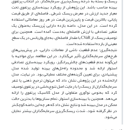
ریسک و بسته به درجه ریسک‌پذیری سرمایه‌گذار، در انتخاب پرتفوی
بهینه مناسب باشد. این پژوهش از رویکرد بهینه‌سازی پرتفوی تحت
معیار جدید ارزش در معرض ریسک شرطی ـ فاصله‌ای، از طریق قیمت
پایانی، بالاترین قیمت و پایین‌ترین قیمت در هر روز معاملاتی استفاده
کرده است. در این مدل، دامنه بازده دارایی پُرریسک به‌عنوان یک
متغیر تصادفی با ارزش فاصله‌ای به‌دست آمده است. همچنین برای
توصیف ریسک، از CVaR با مقدار فاصله‌ای، به‌جای واریانس در یک سطح
معینی از بازده استفاده شده است.
نتیجه‌گیری: عدم‎ قطعیت ناشی از معاملات دارایی، در پیش‌بینی‌های
طرح‌های سرمایه‌گذاری تأثیر می‌گذارد. در این مطالعه، برای مواجهه با
این‌گونه عدم ‎قطعیت‌های چالش‌برانگیز، رویکرد بهینه‌سازی تصادفی
استوار ارائه شد و محدوده راه‌حل‌های بهینه تولید ‌شده مدل
پیشنهادی، برای تعیین گزینه‌های مختلف عملیاتی بود. در نهایت، مدل
ارائه‌شده در این پژوهش نشان داد که می‌توان ترجیح ذهنی یا تنفر
سرمایه‌گذاران از ریسک را با رعایت اصل تنوع‌بخشی در پرتفوی توصیف
کرد که به‌نوعی نوآوری متفاوتی از مدل کلاسیک پرتفوی را ارائه
می‌دهد. همچنین با بهینه‌سازی استوار، تمام سناریوها با بدترین حالت
ممکن در مدل بهینه شد و نتایج نشان داد که هر چه این دامنه کوچک‌تر
در نظر گرفته شود، شدت ریسک‌گریزی سرمایه‌گذاران بیشتر نمایان
می‌شود.