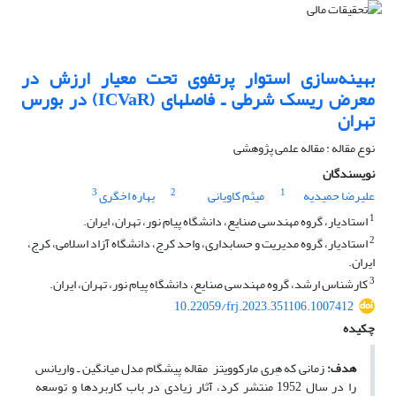
بهینه‌سازی استوار پرتفوی تحت معیار ارزش در
معرض ریسک شرطی ـ فاصله‎ای (ICVaR) در بورس
تهران
نوع مقاله : مقاله علمی پژوهشی
نویسندگان
3
2
1
علیرضا حمیدیه
میثم کاویانی
بهاره اخگری
1
استادیار، گروه مهندسی صنایع، دانشگاه پیام نور، تهران، ایران.
2
استادیار، گروه مدیریت و حسابداری، واحد کرج، دانشگاه آزاد اسلامی، کرج،
ایران.
3
کارشناس ارشد، گروه مهندسی صنایع، دانشگاه پیام نور، تهران، ایران.
10.22059/frj.2023.351106.1007412
چکیده
هدف:
زمانی که هِری مارکوویتز مقاله پیشگام مدل میانگین ـ واریانس
را در سال 1952 منتشر کرد، آثار زیادی در باب کاربردها و توسعه