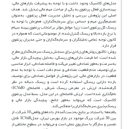
مدل‌های کلاسیک وجود داشت و با توجه به پیشرفت بازارهای مالی،
بهینه‌سازی فعال پرتفوی به یکی از مباحث مهم مالی تبدیل شد. هدف
اصلی این پژوهش بررسی و تحلیل مدیریت فعال پرتفوی، به‌عنوان
تصمیم‌گیری مهم و حساس برای سرمایه‌گذاران، هم‌زمان با توجه به
ریسک کل پرتفوی است؛ زیرا عوامل مؤثر بر انتخاب پرتفوی بهینه سهام
با نرخ بازده بالا و ریسک کنترل‌شده، از موضوعاتی است که همواره در
کانون توجه تمامی تحلیلگران و سرمایه‌گذاران و حتی مدیران پرتفوی
قرار دارد.
روش: تاکنون روش‌های زیادی برای سنجش ریسک سرمایه‌گذاری مطرح
شده است؛ اما قیمت دارایی‌های ریسکی، به‌دلیل پیچیدگی بازار مالی،
به‌سرعت و به‌طور تصادفی تغییر می‌کند و فاصله تصادفی، ابزار مناسبی
برای توصیف عدم قطعیت تصادفی و عدم ‎دقت است. با توجه به عدم
‎قطعیت در بازارهای مالی، این پژوهش از فواصل تصادفی برای توصیف
بازده دارایی ریسکی استفاده کرده است و ریسک دنباله در نظر
گرفته‌شده، ارزش در معرض ریسک شرطی ـ فاصله‌ای (ICVaR)
نام‌گذاری شده است. ارزش فاصله‌ای در این مدل، بسط مدل پرتفوی
کلاسیک است که می‌تواند به‌طور جامع، پیچیدگی بازار مالی و
ریسک‌پذیری سرمایه‌گذاران را منعکس کند.
یافته‌ها: با استناد بر نتایج به‌دست‌آمده از داده‌های واقعی 10 شرکت، از
بین 30 شرکت بزرگ موجود در بازار بورس تهران، مدل‎ ICVaR قابل
تفسیر و سازگار با سناریوی عملی است و می‌تواند در سطوح مختلفی از