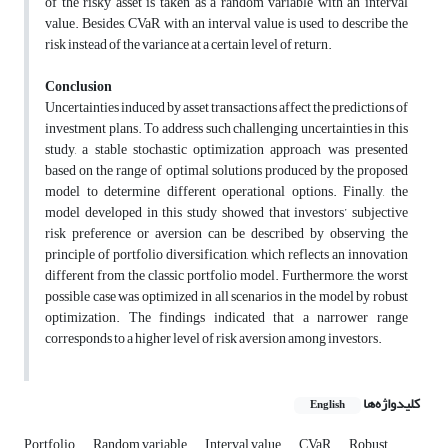
of the risky asset is taken as a random variable with an interval
value. Besides, CVaR with an interval value is used to describe the
risk instead of the variance at a certain level of return.
Conclusion
Uncertainties induced by asset transactions affect the predictions of
investment plans. To address such challenging uncertainties in this
study, a stable stochastic optimization approach was presented
based on the range of optimal solutions produced by the proposed
model to determine different operational options. Finally, the
model developed in this study showed that investors’ subjective
risk preference or aversion can be described by observing the
principle of portfolio diversification, which reflects an innovation
different from the classic portfolio model. Furthermore, the worst
possible case was optimized in all scenarios in the model by robust
optimization. The findings indicated that a narrower range
corresponds to a higher level of risk aversion among investors.
کلیدواژه‌ها
English
Portfolio
Random variable
Interval value
CVaR
Robust