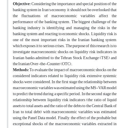
Objective:
Considering the importance and special position of the
banking system in Iran's economy, it should not be overlooked that
the fluctuations of macroeconomic variables affect the
performance of the banking system. The biggest challenge of the
banking industry is identifying and managing the risks in the
banking system and reacting to economic shocks. Liquidity risk is
one of the most important risks in the Iranian banking system,
which exposes it to serious crises.
The purpose of this research is to
investigate macroeconomic shocks on liquidity risk indicators in
Iranian banks admitted to the Tehran Stock Exchange (TSE) and
the Iranian Over-the-Counter (OTC).
Methods:
To evaluate the impact of macroeconomic shocks on the
considered indicators related to liquidity risk, extensive systemic
shocks were considered. In the first stage,
the relationship between
macroeconomic variables was estimated using the MS-VAR model
to predict the trend during a specific period.
In the second stage, the
relationship between liquidity risk indicators (the ratio of liquid
assets to total assets and the ratio of the debts to the Central Bank of
Iran to total debt) with macroeconomic variables was estimated,
using the Panel Data model.
Finally, the effect of the probable but
exceptional shocks of the macroeconomic variables, extracted in