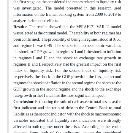
the first stage, on the considered indicators related to liquidity risk
was investigated. The model presented in this research used
information on the Iranian banking system from 2009 to 2019 to
analyze the intended effects.
Results:
The results showed that the MSIAH(2)-VAR(1) model
was selected as the optimal model. The stability of both regimes has
been confirmed. The probability of being in regime I stood at 0/51,
and regime II was 0/49. The shocks to macroeconomic variables,
the shock to GDP growth in regimes II and I, the shock to inflation
in regimes I and II, and the shock to exchange rate growth in
regimes II and I, respectively, had the greatest impact on the first
index of liquidity risk. For the second index of liquidity risk,
respectively, the shock to the GDP growth in the first and second
regimes, the shock to inflation in the second regime, the shock to the
GDP growth in the second regime, and the shock to the exchange
rate growth in the II and I had the most significant impact.
Conclusion:
Estimating the ratio of cash assets to total assets, as the
first indicator, and the ratio of debt to the Central Bank to total
liabilities, as the second indicator, with the shock to macroeconomic
variables indicated that liquidity risk indicators were strongly
affected in both regimes under the crises. According to the results
obtained from both of the indicators, among the considered