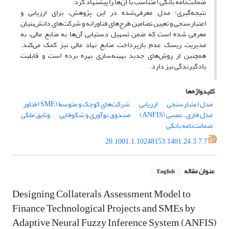
ضمانت‌نامه بانکی) متناسب با آن‌ها را پیشنهاد کرد.
نتیجه‌گیری: مدل معرفی‌شده در این پژوهش، برای ارزیابی و
اعتبارسنجی و‌ تعیین تضامین طرح‌های فناورانه و شرکت‌های دانش‌بنیان
معرفی شده است که ضمن تسهیل دستیابی آن‌ها به منابع مالی، به
مدیریت ریسک عدم بازپرداخت منابع نهاد مالی نیز کمک می‌کند.
همچنین از روش‌های جدید بهینه‌سازی بهره برده است و قابلیت
یادگیرندگی نیز دارد.
کلیدواژه‌ها
مدل اعتبارسنجی
ارزیابی
شرکت‌های کوچک و متوسط (SME) فناور
مدل فازی ـ عصبی (ANFIS)
صندوق نوآوری و شکوفایی
وثایق ملکی
ضمانت‌نامه بانکی
20.1001.1.10248153.1401.24.3.7.7
عنوان مقاله
English
Designing Collaterals Assessment Model to
Finance Technological Projects and SMEs by
Adaptive Neural Fuzzy Inference System (ANFIS)