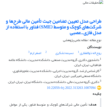
طراحی مدل تعیین تضامین جهت تأمین مالی طرح‌ها و
شرکت‌های کوچک و متوسط (SME) فناور با استفاده از
مدل فازی ـ عصبی
نوع مقاله : مقاله علمی پژوهشی
نویسندگان
3
2
1
روح اله ذوالفقاری
نسیمه تشکری
اصغر ارم
1
دانشجوی دکتری، گروه مدیریت صنعتی، دانشکده مدیریت، دانشگاه علامه
طباطبائی، تهران، ایران.
2
کارشناس ارشد، گروه مدیریت اجرایی، دانشکده مدیریت علم و فناوری،
دانشگاه صنعتی امیرکبیر، تهران، ایران.
3
دکتری، گروه مدیریت مالی، دانشکده مدیریت، دانشگاه تهران، تهران، ایران.
10.22059/frj.2022.313263.1007094
چکیده
هدف:
تأمین مالی شرکت‌های کوچک و متوسط فناور، یکی از عوامل