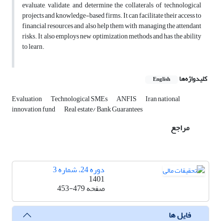
evaluate, validate, and determine the collaterals of technological
projects and knowledge-based firms. It can facilitate their access to
financial resources and also help them with managing the attendant
risks. It also employs new optimization methods and has the ability
to learn.
کلیدواژه‌ها
English
Evaluation
Technological SMEs
ANFIS
Iran national
innovation fund
Real estate/ Bank Guarantees
مراجع
دوره 24، شماره 3
1401
صفحه
453-479
فایل ها