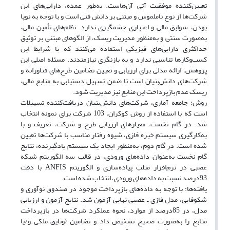
تعیین‌کننده موفقیت آتی آن‌هاست. به‌طور عمده، دارایی‌های این
شرکت‌ها از نوع ناملموس و مبتنی بر دانش فنی است و با توجه به نوپا
بودن، سوابق مالی و اعتباری چشمگیری ندارد. نظام‌های تأمین مالی،
به‌صورت سنتی و به‌منظور مدیریت ریسک، از الگوهای مبتنی بر توثیق
حداکثری دارایی‌های فیزیکی استفاده می‌کنند که با شرایط این
کسب‌وکارها تناسبی ندارد و به بازنگری نیازمندند. مسئله اصلی این
پژوهش، ارائه مدلی برای ارزیابی و‌ تعیین تضامین طرح‌های فناورانه و
شرکت‌های دانش‌بنیان است تا ضمن تسهیل دستیابی به منابع مالی،
ریسک عدم بازپرداخت این منابع نیز مدیریت شود.
روش: جامعه آماری، شرکت‌های دانش‌بنیان دریافت‌کننده تسهیلات
است که با استفاده از روش کوکران، 103 شرکت برای نمونه انتخاب
شد. در گام نخست، معیارهای ارزیابی طرح و شرکت، تعریف و با
به‌کارگیری سیستم خبره فازی، شیوه رفتار مناسب با شرکت‌ها تعیین
شده است. در گام دوم، به‌منظور ایجاد یک سیستم یادگیرنده، نتایج
گام نخست به‌عنوان داده‌های ورودی، در قالب سه الگوریتم شبکه
عصبی در نرم‌افزار متلب پیاده‌سازی و الگوریتم ANFIS با دقت
93درصد نسبت به داده‌های ورودی، انتخاب شده است.
یافته‌ها: با توجه به داده‌های بازپرداخت موجود در صندوق نوآوری و
شکوفایی، مدل فازی ـ عصبی نهایی آزمون شد. نتایج آزمون و ارزیابی
مدل، در 85درصد از موارد، نحوه عملکرد شرکت‌ها در بازپرداخت
منابع را به‌صورت صحیح تشخیص داد و تضامین (وثایق ملکی و/یا