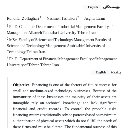
نویسندگان
English
1
2
3
Rohollah Zolfaghari
Nasimeh Tashakori
Asghar Eram
1
Ph.D. Candidate, Department of Industrial Management, Faculty of
Management, Allameh Tabataba'i University, Tehran, Iran.
2
MSc., Faculty of Science and Technology Management, Faculty of
Science and Technology Management, Amirkabir University of
Technology, Tehran, Iran.
3
Ph.D., Department of Financial Management, Faculty of Management,
University of Tehran, Tehran, Iran.
چکیده
English
Objective:
Financing is one of the factors of future success for
small and medium-sized technology businesses. Because of the
immaturity of these businesses, the majority of their assets are
intangible, rely on technical knowledge, and lack significant
financial and credit records. To control the probable risks,
financing systems traditionally rely on patterns based on maximum
authentication of physical assets, which do not fulfill the needs of
these firms and must be altered. The fundamental purpose of this