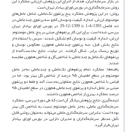
در بازار سرمایه ایران، هدف از اجرای این پژوهش، ارزیابی عملکرد این
روش سرمایه‌گذاری در بورس اوراق بهادار تهران است.
روش: در این پژوهش عملکرد پنج پرتفوی تک‌عاملی، شامل عامل‌های
مومنتوم، ارزش، اندازه، کیفیت و نوسان کم و سه پرتفوی چندعاملی در
حد فاصل 1/4/1393 تا 29/12/1399 در بورس اوراق بهادار تهران
بررسی شده است. برای این کار پرتفوهای مبتنی بر پنج عامل مومنتوم،
ارزش، اندازه، کیفیت و نوسان کم تشکیل شدند؛ سپس با استفاده از
نتایج بخش قبل، سه پرتفوی چندعاملی هم‌وزن، معکوس نوسان و
توزیع ریسک برابر، شکل گرفتند. در نهایت، نتایج به‌دست‌آمده از
پرتفوهای تک‌عامل و چندعاملی با شاخص کل و شاخص هم‌وزن مقایسه
شدند.
یافته‌ها: عملکرد تمام پرتفوهای تک‌عاملی و چندعاملی به‌جز عامل
مومنتوم در سطح اطمینان ۹۵ درصد از شاخص کل بهتر بود؛ اما در
قیاس با شاخص هم‌وزن نتایج متفاوتی به‌دست آمد و فقط دو پرتفوی
مبتنی بر عامل اندازه و پرتفوی چندعاملی هم‌وزن در سطح اطمینان ۹۵
درصد عملکرد بهتری از شاخص هم‌وزن داشتند.
نتیجه‌گیری: نتایج پژوهش بیانگر آن است که طی دوره بررسی، عملکرد
سرمایه‌گذاری عاملی، به‌جز عامل مومنتوم نسبت به شاخص کل بهتر
بوده است؛ بنابراین سرمایه‌گذاری عاملی می‌تواند به‌عنوان روشی قابل
تأمل مدنظر سرمایه‌گذاران و مدیران دارایی در بورس اوراق بهادار
تهران قرار گیرد.