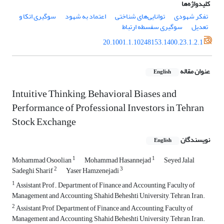
کلیدواژه‌ها
تفکر شهودی
توانایی‌های شناختی
اعتماد به شهود
سوگیری اتکا و
تعدیل
سوگیری سفسطه ارتباط
20.1001.1.10248153.1400.23.1.2.1
عنوان مقاله
English
Intuitive Thinking, Behavioral Biases and
Performance of Professional Investors in Tehran
Stock Exchange
نویسندگان
English
1
1
Mohammad Osoolian
Mohammad Hasannejad
Seyed Jalal
2
3
Sadeghi Sharif
Yaser Hamzenejadi
1
Assistant Prof., Department of Finance and Accounting, Faculty of
Management and Accounting, Shahid Beheshti University, Tehran, Iran.
2
Assistant Prof, Department of Finance and Accounting, Faculty of
Management and Accounting, Shahid Beheshti University, Tehran, Iran.