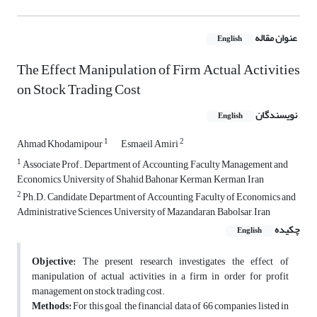
عنوان مقاله
English
The Effect Manipulation of Firm Actual Activities
on Stock Trading Cost
نویسندگان
English
1
2
Ahmad Khodamipour
Esmaeil Amiri
1
Associate Prof., Department of Accounting, Faculty Management and
Economics, University of Shahid Bahonar Kerman, Kerman, Iran
2
Ph.D. Candidate, Department of Accounting, Faculty of Economics and
Administrative Sciences, University of Mazandaran, Babolsar, Iran
چکیده
English
Objective:
The present research investigates the effect of
manipulation of actual activities in a firm in order for profit
management on stock trading cost.
Methods:
For this goal, the financial data of 66 companies listed in