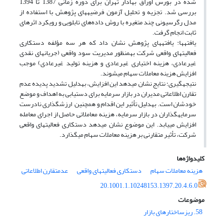
شده در بورس اوراق بهادار تهران برای دوره زمانی 1387 تا 1394
بررسی شد. تجزیه و تحلیل آزمون فرضیه‎های پژوهش با استفاده از
مدل رگرسیونی چند متغیره با روش داده‌های تابلویی و رویکرد اثرهای
ثابت انجام گرفت.
یافته‎ها: یافته‎های پژوهش نشان داد که هر سه مؤلفه دستکاری
فعالیت‎های واقعی شرکت به‎منظور مدیریت سود واقعی (جریان‎های نقدی
غیرعادی، هزینه اختیاری غیرعادی و هزینه تولید غیرعادی) موجب
افزایش هزینه معاملات سهام می‎شوند.
تقارن اطلاعاتی مدیران در بازار سرمایه برای دستیابی به اهداف و موضع
خودشان است. به‎دلیل تأثیر این اقدام و همچنین ارزش‎گذاری نادرست
سرمایه‎گذاران در بازار سرمایه، هزینه معاملاتی حاصل از اجرای معامله
افزایش می‎یابد. این موضوع نشان می‎دهد دستکاری فعالیت‎های واقعی
شرکت، تأثیر متقارنی بر هزینه معاملات سهام می‎گذارد.
کلیدواژه‌ها
هزینه معاملات سهام
دستکاری فعالیت‎های واقعی
عدم‎تقارن اطلاعاتی
20.1001.1.10248153.1397.20.4.6.0
موضوعات
58. ریزساختارهای بازار