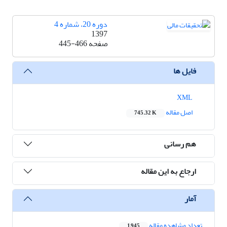
دوره 20، شماره 4
1397
صفحه
445-466
فایل ها
XML
اصل مقاله
745.32 K
هم رسانی
ارجاع به این مقاله
آمار
تعداد مشاهده مقاله
1,945