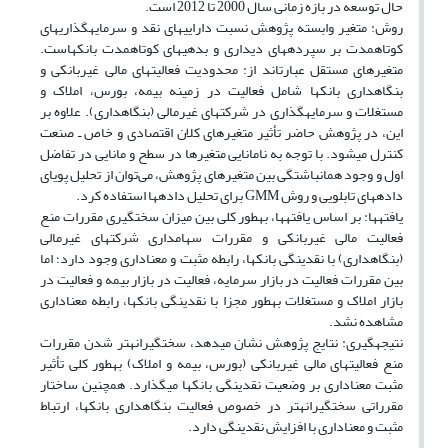
حال توسعه در بازه زمانی سال 2000 تا 2012 است.
روش: متغیر وابسته پژوهش نسبت دارایی‎های نقد و سرمایه‎گذاری‎های
کوتاه‎مدت بر سپرده‎های دیداری و بدهی‎های کوتاه‎مدت بانک‎هاست.
متغیرهای مستقل عبارت‎اند از: محدودیت فعالیت‎های مالی غیربانکی و
بنگاه‎داری بانک‎ها شامل فعالیت در زمینه بیمه، بورس، املاک و
مستغلات و سرمایه‎گذاری در شرکت‎های غیرمالی (بنگاه‎داری). علاوه بر
این، در پژوهش حاضر تأثیر متغیرهای کلان اقتصادی و خاص ـ صنعت
کنترل می‎شود. با توجه به نامانایی متغیرها در سطح و مانایی در تفاضل
اول و وجود هم‎انباشتگی بین متغیرهای پژوهش، می‌توان از تحلیل پویای
داده‎های تابلویی و روش GMM برای تحلیل داده‎ها استفاده کرد.
یافته‎ها: بر اساس یافته‎ها، به‎طور کلی بین میزان سخت‎گیری مقررات منع
فعالیت مالی غیربانکی و مقررات سهامداری شرکت‎های غیرمالی
(بنگاه‎داری) با نقدینگی بانک‎ها، رابطه مثبت و معناداری وجود دارد؛ اما
بین مقررات فعالیت در بازار سرمایه، فعالیت در بازار بیمه و فعالیت در
بازار املاک و مستغلات به‎طور مجزا با نقدینگی بانک‎ها، رابطه معناداری
مشاهده نشد.
نتیجه‎گیری: نتایج پژوهش نشان می‎دهد، سخت‎گیرانه‎تر شدن مقررات
منع فعالیت‎های مالی غیربانکی (بورس، بیمه و املاک) به‎طور کلی تأثیر
مثبت معناداری بر وضعیت نقدینگی بانک‎ها می‎گذارد. همچنین ساختار
مقرراتی سخت‎گیرانه‎تر در خصوص فعالیت بنگاه‎داری بانک‎ها، ارتباط
مثبت و معناداری با افزایش نقدینگی دارد.