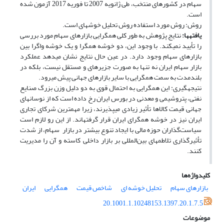
سهام در کشورهای منتخب، طی ژانویه 2007 تا فوریه 2017 آزمون شده
است.
روش: روش مورد استفاده روش تحلیل خوشه‎ای است.
یافته
ها:
نتایج پژوهش به طور کلی همگرایی بازارهای سهام مورد بررسی
را تأیید نمی­کند. با وجود این، دو خوشه همگرا و یک خوشه واگرا بین
بازارهای سهام وجود دارد. در عین حال نتایج نشان می­دهد عملکرد
بازار سهام ایران نه ‌تنها به صورت جزیره­ای و مستقل نیست، بلکه در
بلندمدت به سمت همگرایی با سایر بازارهای جهانی پیش می‎رود.
نتیجه‎گیری: این همگرایی به احتمال قوی به دو دلیل وزن بزرگ صنایع
نفتی، پتروشیمی و معدنی در بورس ایران رخ داده است که از نوسان‎های
جهانی قیمت کالاها تأثیر زیادی می‎پذیرند، زیرا مهم­ترین شرکای تجاری
ایران نیز در خوشه همگرای ایران قرار گرفته­اند. از این رو لازم است
سیاست‌گذاران حوزه مالی با ایجاد تنوع بیشتر در بازار سهام، از شدت
تأثیرگذاری تلاطم­های بین‌المللی بر بازار داخلی کاسته و آن را مدیریت
کنند.
کلیدواژه‌ها
بازارهای سهام
تحلیل خوشه ای
شاخص قیمت
همگرایی
ایران
20.1001.1.10248153.1397.20.1.7.5
موضوعات