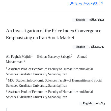
59. بازارهای مالی بین‌المللی
عنوان مقاله
English
An Investigation of the Price Index Convergence
Emphasizing on Iran Stock Market
نویسندگان
English
1
2
Ali Fegheh Majidi
Behnaz Nanavay Sabegh
Ahmad
3
Mohammadi
1
Assistant Prof. of Economics, Faculty of Humanities and Social
Sciences, Kurdistan University, Sanandaj, Iran
2
MSc. Student in Economic Sciences, Faculty of Humanities and Social
Sciences, Kurdistan University, Sanandaj, Iran
3
Assistant Prof. of Economics, Faculty of Humanities and Social
Sciences, Kurdistan University, Sanandaj, Iran
چکیده
English