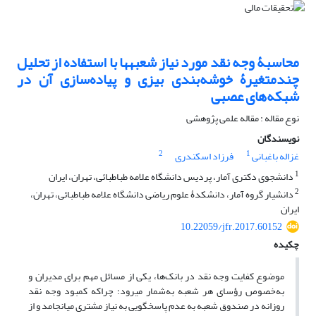
محاسبۀ وجه نقد مورد نیاز شعبه‎ها با استفاده از ‌‌تحلیل
چندمتغیرۀ خوشه‌بندی بیزی و پیاده‌سازی آن در
شبکه‌های ‌عصبی
نوع مقاله : مقاله علمی پژوهشی
نویسندگان
2
1
غزاله باغبانی
فرزاد اسکندری
1
دانشجوی دکتری آمار، پردیس دانشگاه علامه طباطبائی، تهران، ایران
2
دانشیار گروه آمار، دانشکدۀ علوم ریاضی دانشگاه علامه طباطبائی، تهران،
ایران
10.22059/jfr.2017.60152
چکیده
موضوع کفایت وجه‌ نقد در بانک‌ها، یکی از مسائل مهم برای مدیران و
به‌خصوص رؤسای هر شعبه به‌شمار می‎رود؛ چرا‌که کمبود وجه نقد
روزانه در صندوق شعبه به عدم پاسخگویی به نیاز مشتری می‎انجامد و از