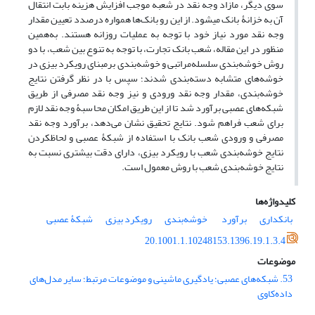
سوی دیگر، مازاد وجه نقد در شعبه موجب افزایش هزینه بابت انتقال
آن به خزانۀ بانک می‎شود. از این رو بانک‌ها همواره درصدد تعیین مقدار
وجه نقد مورد نیاز خود با‌ توجه به عملیات روزانه هستند. به‌همین
منظور در این مقاله، شعب بانک تجارت‌، با ‌توجه به تنوع بین شعب، با دو
روش خوشه‌بندی سلسله‌مراتبی و خوشه‌بندی برمبنای رویکرد بیزی در
خوشه‌های متشابه دسته‌بندی شدند؛ سپس با در نظر‌ گرفتن نتایج
خوشه‌بندی، مقدار وجه نقد ورودی و نیز وجه نقد مصرفی از طریق
شبکه‌های عصبی برآورد شد تا از این طریق امکان محاسبۀ وجه نقد لازم
برای شعب فراهم شود. نتایج تحقیق نشان می‌دهد، برآورد وجه نقد
مصرفی و ورودی شعب بانک با استفاده از شبکۀ ‌عصبی و لحاظ‎کردن
نتایج خوشه‌بندی شعب با رویکرد بیزی، دارای دقت بیشتری نسبت به
نتایج خوشه‌بندی شعب با روش معمول است.
کلیدواژه‌ها
بانکداری
برآورد‌
‌ خوشه‌بندی
رویکرد بیزی
شبکۀ ‌عصبی
20.1001.1.10248153.1396.19.1.3.4
موضوعات
53. شبکه‌های عصبی؛ یادگیری ماشینی و موضوعات مرتبط؛ سایر مدل‌های
داده‌کاوی