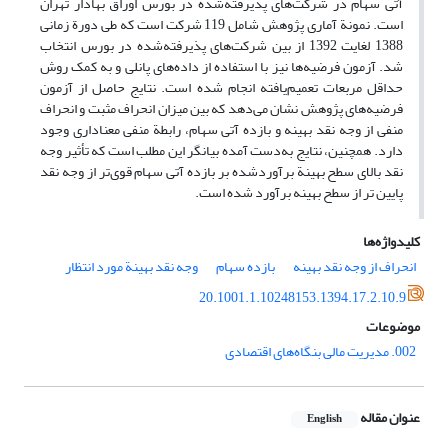
آتی سهام در شرکت‌های پذیرفته‌شده در بورس اوراق بهادار تهران
است. نمونة آماری پژوهش شامل 119 شرکت است که طی دورة زمانی
1388 لغایت 1392 از بین شرکت‌های پذیرفته‌شده در بورس انتخاب
شد. آزمون فرضیه‌ها نیز با استفاده از داده‌های پانلی و به کمک روش
حداقل مربعات تعمیم‌یافته انجام شده است. نتایج حاصل از آزمون
فرضیه‌های پژوهش نشان می‌دهد که بین میزان انحراف مثبت و انحراف
منفی از وجه نقد بهینه و بازده آتی سهام، رابطة منفی معناداری وجود
دارد. همچنین، نتایج به‌دست آمده بیانگر این مطلب است که تأثیر وجه
نقد بالای سطح بهینة برآوردشده بر بازده آتی سهام قوی‌تر از وجه نقد
پایین تر از سطح بهینه برآورد شده است.
کلیدواژه‌ها
انحراف از وجه نقد بهینه
بازده سهام
وجه نقد بهینة مورد انتظار
20.1001.1.10248153.1394.17.2.10.9
موضوعات
002. مدیریت مالی بنگاه‌های اقتصادی
عنوان مقاله
English