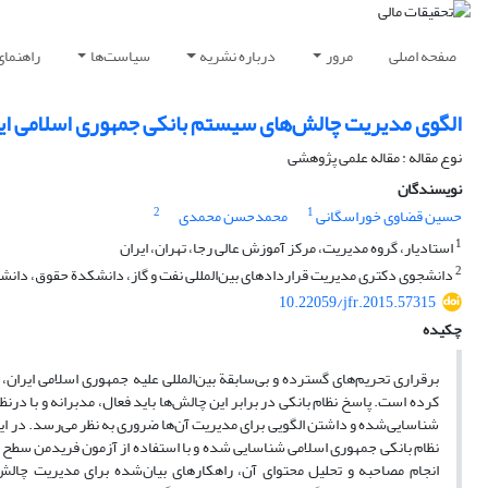
صفحه اصلی
مرور
درباره نشریه
سیاست‌ها
راهنمای
الگوی مدیریت چالش‌های سیستم بانکی جمهوری اسلامی ایر
نوع مقاله : مقاله علمی پژوهشی
نویسندگان
2
1
حسین قضاوی خوراسگانی
محمدحسن محمدی
1
استادیار، گروه مدیریت، مرکز آموزش عالی رجا، تهران، ایران
2
دانشجوی دکتری مدیریت قراردادهای بین‌المللی نفت و گاز، دانشکدة حقوق، دانشگاه
10.22059/jfr.2015.57315
چکیده
برقراری تحریم‌های گسترده و بی‌سابقة بین‌المللی علیه جمهوری اسلامی ایران
کرده است. پاسخ نظام بانکی در برابر این چالش‌ها باید فعال، مدبرانه و با د
شناسایی‌شده و داشتن الگویی برای مدیریت آن‌ها ضروری به نظر می‌رسد. در این
نظام بانکی جمهوری اسلامی شناسایی شده و با استفاده از آزمون فریدمن سطح اه
انجام مصاحبه و تحلیل محتوای آن، راهکارهای بیان‌شده برای مدیریت چال