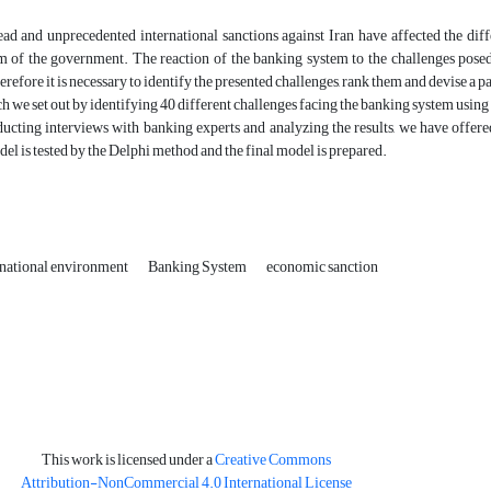
ad and unprecedented international sanctions against Iran have affected the diff
 of the government. The reaction of the banking system to the challenges posed 
herefore it is necessary to identify the presented challenges, rank them and devise a
rch we set out by identifying 40 different challenges facing the banking system usin
ucting interviews with banking experts and analyzing the results, we have offered
el is tested by the Delphi method and the final model is prepared.
rnational environment
Banking System
economic sanction
This work is licensed under a
Creative Commons
Attribution-NonCommercial 4.0 International License