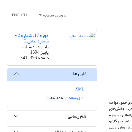
ورود به سامانه
ENGLISH
دوره 17، شماره 2 -
شماره پیاپی 2
پاییز و زمستان
پاییز 1394
صفحه
341-356
فایل ها
XML
اصل مقاله
337.42 K
های جدی مواجه
همیت چالش‌های
لمللی و متوجه
هم رسانی
 نظر خبرگان و
 با روش دلفی
ارجاع به این مقاله