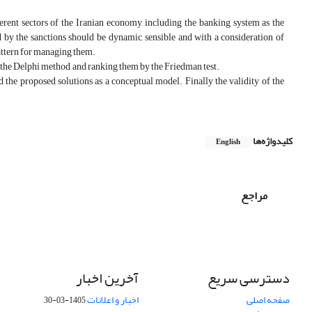
erent sectors of the Iranian economy, including the banking system as the
by the sanctions should be dynamic, sensible and with a consideration of
 pattern for managing them.
g the Delphi method, and ranking them by the Friedman test.
 the proposed solutions as a conceptual model. Finally the validity of the
کلیدواژه‌ها
English
مراجع
دسترسی سریع
آخرین اخبار
صفحه اصلی
اخبار و اعلانات
1405-03-30