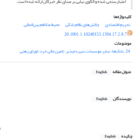
اعتبارسنجی شده و الگوی نهایی بر مبنای نظر خبرگان ارائه شده است.
کلیدواژه‌ها
تحریم اقتصادی
چالش‌های نظام بانکی
محیط متلاطم بین‌المللی
20.1001.1.10248153.1394.17.2.8.7
موضوعات
24. بانک‌ها؛ سایر موسسات سپرده‌پذیر؛ تامین مالی خرد؛ اوراق رهنی
عنوان مقاله
English
نویسندگان
English
n
چکیده
English