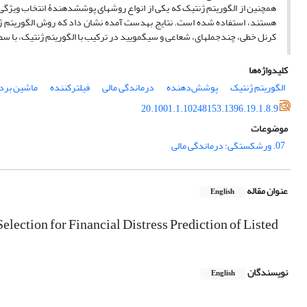
همچنین از الگوریتم ژنتیک که یکی از انواع روش­های پوشش­دهندۀ انتخاب ویژگی ا
هستند، استفاده شده­ است. نتایج به‎دست آمده نشان
کرنل خطی، چند­جمله­ای، شعاعی و سیگمویید در ترکیب با الگوریتم ژنتیک، با سطح اطمینان 95 درصد تفاوت معناداری 
کلیدواژه‌ها
الگوریتم ژنتیک
پوشش‌دهنده
درماندگی مالی
فیلترکننده
ماشین بردا
20.1001.1.10248153.1396.19.1.8.9
موضوعات
07. ورشکستگی؛ درماندگی مالی
عنوان مقاله
English
ection for Financial Distress Prediction of Listed
نویسندگان
English