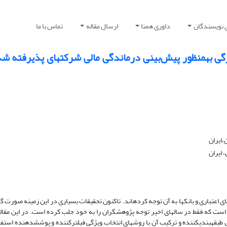
 نویسندگان
داوری همتا
ارسال مقاله
تماس با ما
کاربرد روش ترکیبی ماشین بردار پشتیبان و انتخاب ویژگی به‎منظور پ
،ایران
 ایران
پیش­بینی درماندگی مالی از مسائل مهمی است که همواره پژوهشگران، مؤسسه‎های اعتباری و بانک­ها به آن توجه کرده‎اند. تاکنون تحقیقات بس
انتخاب ویژگی و مدل طبقه‎بندی­کننده، از مسائلی است که فقط در سال­های اخیر توجه پژوهشگران را به خود جلب کرده است. در ای
پشتیبان با چهار تابع کرنل خطی، چند­جمله­ای، شعاعی و سیگمویید به‎‎عنوال مدل ‎طبقه‎بندی­کننده و ترکیب آن با روش­های انتخاب ویژگی فیلترکننده و پ