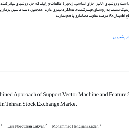
ست و روش­های آنالیز اجزای اساسی، زنجیرۀ­ اطلاعات و رلیف­ که جزء روش­های فیلترکنند
­ داد که روش الگوریتم ژنتیک نسبت به روش­های فیلترکننده، عملکرد بهتری دارد. همچنین دقت ماشین بردار 
با­ هم ندارند.
ر پشتیبان
ined Approach of Support Vector Machine and Feature Sel
in Tehran Stock Exchange Market
1
2
3
r
Eisa Norouzian Lakvan
Mohammad Hendijani Zadeh