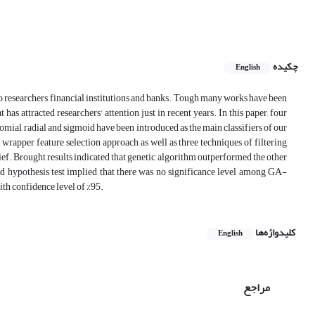
چکیده
English
 to researchers, financial institutions and banks. Tough many works have been
 has attracted researchers' attention just in recent years. In this paper, four
mial, radial and sigmoid have been introduced as the main classifiers of our
rapper feature selection approach as well as three techniques of filtering
ief. Brought results indicated that genetic algorithm outperformed the other
d hypothesis test implied that there was no significance level among GA-
 confidence level of %95.
کلیدواژه‌ها
English
مراجع