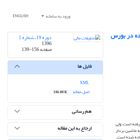
ورود به سامانه
ENGLISH
یش‌بینی درماندگی مالی شرکت‎های پذیرفته شده در بورس
دوره 19، شماره 1
1396
صفحه
139-156
فایل ها
XML
اصل مقاله
346.08 K
هم رسانی
یاری در این زمینه صورت گرفته است، ولی
ارجاع به این مقاله
ن مقاله ماشین ­بردار
وشش­دهنده استفاده شده است.