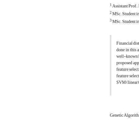
1
Assistant Prof.,
2
MSc. Student in 
3
MSc. Student in 
Financial dis
done in this a
well-known ki
proposed appr
feature selec
feature sele
SVM (linear)
Genetic Algorit