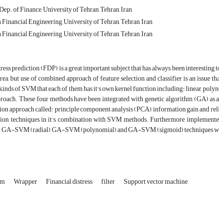
 Dep. of Finance, University of Tehran, Tehran, Iran
Financial Engineering, University of Tehran, Tehran, Iran
Financial Engineering, University of Tehran, Tehran, Iran
tress prediction (FDP) is a great important subject that has always been interesting
rea, but use of combined approach of feature selection and classifier is an issue that
nds of SVM that each of them has it's own kernel function including: linear, polyno
oach. These four methods have been integrated with genetic algorithm (GA) as a w
tion approach called: principle component analysis (PCA), information gain and rel
ction techniques in it's combination with SVM methods. Furthermore, implemente
, GA-SVM (radial), GA-SVM (polynomial) and GA-SVM (sigmoid) techniques with
hm
Wrapper
Financial distress
filter
Support vector machine