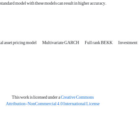
 standard model with these models can result in higher accuracy.
al asset pricing model
Multivariate GARCH
Full rank BEKK
Investment
This work is licensed under a
Creative Commons
Attribution-NonCommercial 4.0 International License