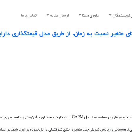
 نویسندگان
داوری همتا
ارسال مقاله
تماس با ما
هدف: هدف این مطالعه، بررسی توان مدل CAPM شرطی مبتنی بر بتای متغیر نسبت به زمان در مقایسه با مدل CAPM استاندارد، به منظور
ی ماهانه و به کمک روشCAPM استاندارد و روش­های ناهمسانی واریانس شرطی چند متغیره، بتای شرکت­های داخل نمونه برآورد شد.