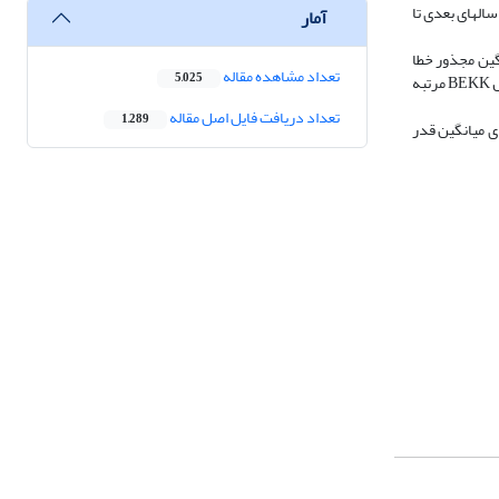
از بالا و اضافه کردن 12 ماه بعد، فرایند قبل برای سال­های بعدی تا
آمار
انگین مجذور خطا
تعداد مشاهده مقاله
5,025
ارائه شد. نتایج نشان داد که بر اساس هر دو معیار میانگین قدر مطلق خطا و میانگین مجذور خطا، مدل‌های CAPM شرطی چه بر مبنای مدل BEKK قطری و چه مبنای مدل BEKK مرتبه
تعداد دریافت فایل اصل مقاله
1,289
بر مبنای مدل BEKK مرتبه کامل و BEKK قطری از لحاظ معیارهای میانگین قدر