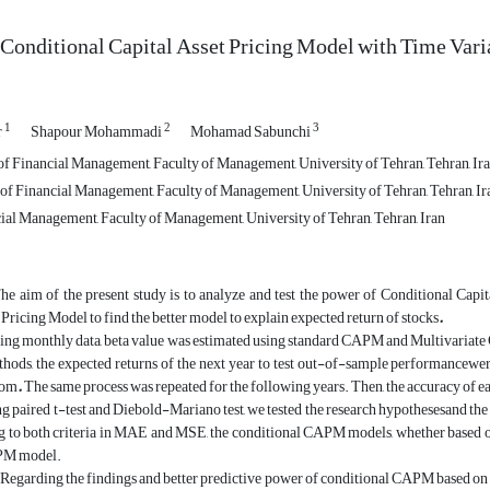
 Conditional Capital Asset Pricing Model with Time Vari
1
2
3
r
Shapour Mohammadi
Mohamad Sabunchi
 of Financial Management, Faculty of Management, University of Tehran, Tehran, Ir
 of Financial Management, Faculty of Management, University of Tehran, Tehran, Ir
ial Management, Faculty of Management, University of Tehran, Tehran, Iran
he aim of the present study is to analyze and test the power of Conditional Ca
 Pricing Model to find the better model to explain expected return of stocks
.
ing monthly data, beta value was estimated using standard CAPM and Multivariate 
thods, the expected returns of the next year to test out-of-sample performancew
tom
.
The same process was repeated for the following years. Then, the accuracy of
g paired t-test and Diebold-Mariano test, we tested the research hypothesesand t
ng to both criteria in MAE and MSE, the conditional CAPM models, whether based 
PM model.
Regarding the findings and better predictive power of conditional CAPM based o