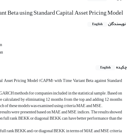
ant Beta using Standard Capital Asset Pricing Model
نویسندگان
English
an
an
چکیده
English
pital Asset Pricing Model (CAPM) with Time Variant Beta against Standard
GARCH methods for companies included in the statistical sample. Based on
ere calculated by eliminating 12 months from the top and adding 12 months
 each of these models was examined using criteria MAE and MSE.
he results were presented based on MAE and MSE indices. The results showed
on full rank BEKK or diagonal BEKK, can have better performance than the
n full rank BEKK and/or diagonal BEKK, in terms of MAE and MSE criteria,