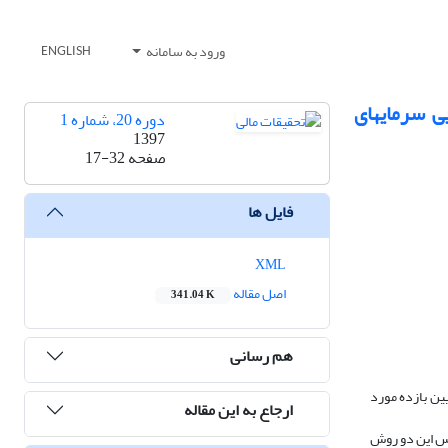
ورود به سامانه
ENGLISH
مقایسه مدل قیمت‎گذاری دارایی سرمایه‌ای شرطی با بتای متغیر نسبت به زمان، از طریق مدل قیمت‎گذاری دارایی سرمایه‎ای
دوره 20، شماره 1
1397
صفحه
17-32
فایل ها
XML
اصل مقاله
341.04 K
هم رسانی
 یافتن مدل مناسب برای تبیین بازده مورد
ارجاع به این مقاله
 بر اساس این دو روش