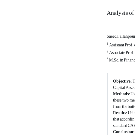
Analysis of
Saeed Fallahpou
1
Assistant Prof.
2
Associate Prof.
3
M.Sc. in Financ
Objective
:
T
Capital Asset
Methods
:
Us
these two me
from the bot
Results
:
Usin
that accordi
standard CA
Conclusion
: