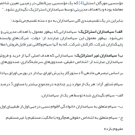
مؤسسه‎ی مورگان استنلی
[4]
معامله بوده و با اهداف مدیریتی توسط سهامداران استراتژیک نگهداری نشود."
بنابراین در یک تقسیم­بندی کلی سهامداران به دو دسته تقسیم می‌شوند:
الف
)
سهامداران استراتژیک
:
سهامدارانی که به‎طور معمول با اهد
نمی‌شود. به‎طور معمول این سهامداران عبارتند از: دولت، شرکت‌های
پایه‎گذاران شرکت، کارکنان شرکت ـ که به آنها سهام وکالتی غیر قابل فروش اعطا شده باشد ـ و شرکت‌های زیر مجموعه ‌(چنانچه سهام شرکت اصلی را خریداری کرده باشند).
ب
)
سهامداران غیر استراتژیک
:
سهامداران عبارتند از: اشخاص حقیقی، صندوق‌های سرمایه‌گذاری، صندوق‌های ­
بر اساس تبصره‎ی ماده‎ی 6 دستورکار پذیرش اوراق بهادار در بورس اوراق بهادار تهران، مصوب 1/10/86، سهام شناورآزاد به­صورت زیر تعریف شده است:
سهام شناور آزاد: هر یک از موارد زیر چنانچه درمجموع بیشتر یا مساوی 5 درصد کل سهام شرکت باشد، جزء سهام شناور به‎شمار نمی‎رود:
الف- سهام نگهداری شده توسط هر یک از سهامداران،
ب- سهام متعلق به سهامداران خانوادگی (اقوام نسبی درجه‎ی اول از طبقه‎های اول و دوم)،
ج- سهام متعلق به اشخاص حقوقی هم‌گروه با مالکیت مستقیم یا غیرمستقیم.
مفهوم بازده