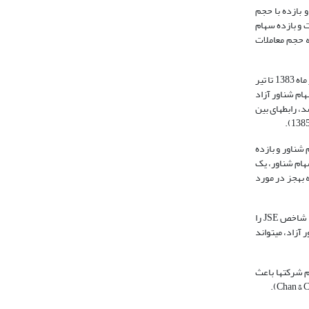
ن حجم معاملات، بازده سهام و نوسانات بازده در بورس و اوراق بهادار تهران" رابطه‎ی ریسک و بازده با حجم
معاملات و بازده سهام
فرضیه که حجم معاملات
قربان نژاد اسطلکی در سال 1385 در پژوهشی با عنوان "بررسی رابطه‎ی سهام شناور آزاد شرکت­های پذیرفته شده در بورس اوراق بهادار با نرخ بازده آنها" در فاصله‎ی تیر ماه 1383 تا تیر
سی رابطه‎ی متغیرها، متوجه شد که ارتباط سهام شناور آزاد
و در صنعت استخراج و ساخت فلزات مستقیم است. همچنین او مشاهده کرد که در فاصله‎ی سهام شناور آزاد کمتر از 55 درصد، رابطه­ای بین
بطه بین میزان سهام شناور آزاد و بازدهی شرکت‌ها ‌در بورس اوراق بهادار تهران"، ضمن بررسی رابطه‎ی سهام شناور و بازده
 درصد سهام شناور، یک
مدل اقتصادسنجی برآورد شده که در این مدل از داده­های ترکیبی هر متغیر برای 62 شرکت در 11 دوره زمانی سه‎ماهه استفاده شده است. وی درنهایت نتیجه گرفت که به‎جز در مورد
" قصد داشتند رابطه بین سهام شناور آزاد و نقدشوندگی شاخص JSE را
ص جدید مبتنی بر سهام شناور آزاد، می­تواند
 که دخالت دولت در سهام شرکت­ها باعث