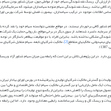
یت از ارزش آن. ریسک نقدشوندگی سهام، خود از عواملی چون، میزان شناور بودن سهام، و
 به‎بیان دیگر، چنانچه سهام شناور آزاد کافی نباشد، ریسک نقد­شوندگی سهام متوجه سهامداران می­شود که سرمایه­گذا
بازده بالاتری را انتظار خواهند داشت. درصد سهام شناور آزاد هر شرکت بر اساس اطلاعات موجود در ترکیب سهامداران، به‎
از درصد سهام شناور کافی برخوردار نیستند، در مواقع مقتضی نتوانسته سهام خود را نقد کرده 
شت به بازار سرمایه، دلسرد شده­اند. از سوی دیگر در برخی مواقع، بار روانی حمایت یک شرکت 
یک سهم، موجب شده که این سهام همواره متقاضی داشته و از نظر تقاضا و نقدشوندگی مشکلی نداشته باشد. بناب
[2]
، مالکیت شرکت­های تابعه، سهام متقابل شرکت­های س
).
ازده در این بازار اهمیت بسیاری دارد. در این پژوهش تلاش بر این است که رابطه بین میزان سهام شناور آزاد و 
حکیم جوادی در سال 1379 در پژوهش خود با موضوع "بررسی رابطه بین تنوع تولیدات و گسترش مالکیت شرکت­های تولیدی پذیر
مورد بررسی قرار گرفته و از سوی دیگر، گسترش مالکیت بین سهامداران و تنوع تصمیم‎گیری‎های آنها را نیز، به‎منزله‎ی عامل احتمالی که می
داشته باشد، مد نظر قرار گرفته است. در پایان مشخص شد که بین تنوع تولیدات و ریسک کل و ریسک غیرسامانمند رابطه‎ی معن