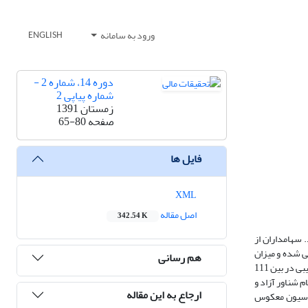
ورود به سامانه
ENGLISH
دوره 14، شماره 2 -
شماره پیاپی 2
زمستان 1391
صفحه
65-80
فایل ها
XML
اصل مقاله
342.54 K
دنبال آن، نوسان‎های قیمت نیز افزایش می­یابد. سهامداران از
ازده و نقدشوندگی بررسی شده و میزان
هم رسانی
تأثیرپذیری این متغیرها از درصد سهام شناور تعیین شود. بنابراین با در نظر گرفتن فواصل زمانی فصلی از سال 1383 تا 1387، به بررسی این روابط به‎صورت داده­های ترکیبی در بین 111
ین بین میزان سهام شناور آزاد و
ارجاع به این مقاله
گی رابطه‎ی معنادار تأیید شد. بر اساس نتایج به‎دست‎آمده از روش رگرسیون معکوس