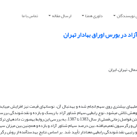
 نویسندگان
داوری همتا
ارسال مقاله
تماس با ما
‌بر اساس آنچه همواره انتظار می‎رود، هرچه سهام شناور آزاد بیشتر باشد، معامله‎های بیشتری روی سهم انجام شده و به‎
سهام با درصد شناور بالا، انتظار کسب سود و بازدهی بیشتری دارند. ‌در این پژوهش تلاش می‎شود، نوع رابطه‎ی سهام شناور آزاد با ریسک و ب
شرکت پرداخته شده است. ‌بر اساس نتایج به‎دست‎آمده از روش رگرسیون معمولی و رگرسیون تعمیم‎یافته، بین درصد سهام شناور آزاد و بازده و همچن
ریسک، رابطه‎ی معنا­داری وجود ندارد. با این حال بین درصد سهام شناور آزاد و رتبه‎ی نقدشوند