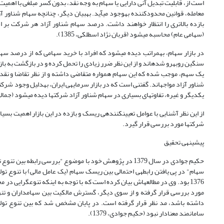
است از، قابلیت تبدیل آنی دارایی یا سهام به وجه نقد، بدون کسر مبلغی با اهم
معامله، قوانین محدودکننده به‎وجود می­آید.
(سهامی عام) محاسبه می‎شود (قربان نژاد اسطلکی، 1385).
در بازار سهام، به‎مراتب دیده می­شود که افراد با خرید سهامی که 
سنگین روبه‎رو شده­اند و از این نظر ضرر زیادی را تحمل کرده و در بازگ
شناور آزاد مواجه­اند. گفتنی است که در بازار سرمایه‎ی ایران، به‎دلیل وجود شرکت­های نیمه‎دولتی، مالکیت­های متقاطع
یکدیگر و غیره، تفاوت­های بسیاری در سهام شناور آزاد شرکت­ها دیده می­شود (جمالی، 1387
از این نظر آشنایی با عوامل تعیین­کننده‎ی ریسک و ب
شرکت­ها مورد بررسی قرار گیرد.
پیشینه‎ی تحقیق
سامانمند معنادار نبود (حکیم جوادی، 1379).