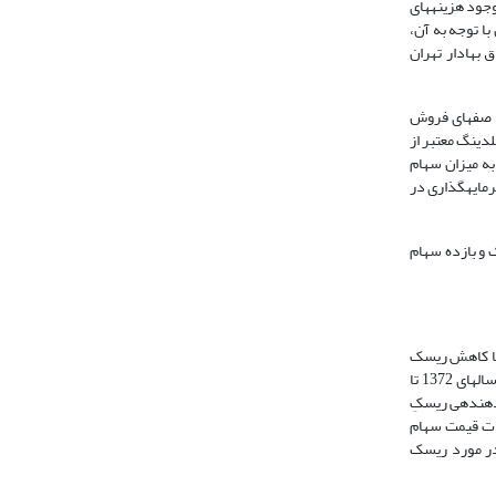
جود هزینه­های
ران با توجه به آن،
صورت فصلی توسط شرکت بورس اوراق بهادار تهران
با صف­های فروش
هلدینگ معتبر از
راین افراد با دو موقیعت به‎ظاهر ناسازگار در توجه به میزان سهام
رمایه­گذاری در
ریسک و بازده سهام
فته‎شده در بورس اوراق بهادار تهران با کاهش ریسک
سهام" در پی یافتن رابطه‎ی احتمالی بین ریسک سهام (یک عامل مالی) با تنوع تولیدات (یک عامل بازاریابی) و نیز گسترش مالکیت سهام (یک عامل اقتصادی و مالی) بین سال­های 1372 تا
1376 بود. وی در مطالعه­اش بیان کرده است که با توجه به اینکه تنوع­گرایی در محصول می‎تواند ریسک را کاهش دهد، بنابراین از یک­سو تنوع تولیدات را به‎منزله‎ی کاهش­دهنده‎ی ریسکِ
­تواند اثر کاهنده روی تغییرات قیمت سهام
اداری وجود دارد، اما این رابطه در مورد ریسک