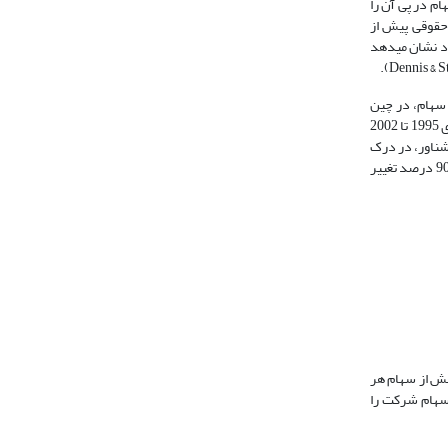
 تجزیه‎ی سهام و تغییرات نقدشوندگی سهام در پی آن را
گیری می­شود، به‎طور معکوسی با سطح مالکیت حقوقی پیش از
رد نشان می­دهد
زده سهام، در چین
بودند. آنها برای تعیین عوامل مؤثر بر نرخ بازده، از عواملی که "فاما و فرنچ" در نظر گرفته بودند، استفاده کرده و با جمع­آوری اطلاعات مربوط به بازدهی در فاصله‎ی سال­های 1995 تا 2002
 شناور، در درک
بازدهی­های مقطعی تفاوت بازدهی در سهام چین می­تواند مفید باشد. در نهایت نیز آنها یک مدل سه عاملی مبتنی بر بازار، اندازه و سهام شناور ارائه کردند که می­توانست 90 درصد تغییر
ورس‌های مختلف، آن بخش از سهام هر
 سهام شرکت را