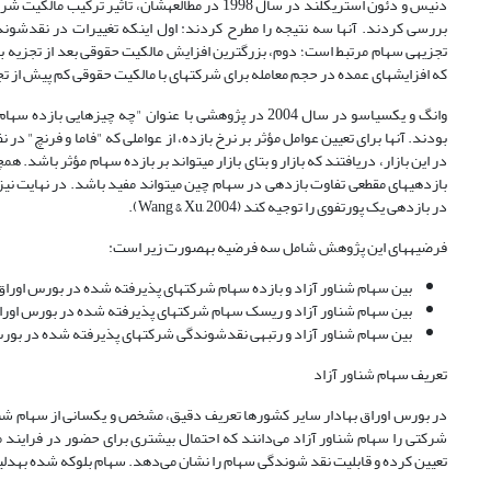
تجزیه‎ی سهام مرتبط است؛ دوم، بزرگترین افزایش مالکیت حقوقی بعد از تجزی
که افزایش­های عمده در حجم معامله برای شرکت­های با مالکیت حقوقی کم پیش از تجزیه، نتیجه­ای از مالکیت 
وانگ و یکسیاسو در سال 2004 در پژوهشی با عنوان "چه چ
در این بازار، دریافتند که بازار و بتای بازار می­تواند بر بازده سهام مؤثر باشد
در بازدهی یک پورتفوی را توجیه کند (Wang & Xu, 2004).
فرضیه­های این پژوهش شامل سه فرضیه به‎صورت زیر است:
بین سهام شناور آزاد و بازده سهام شرکت­های پذیرفته شده در بورس اوراق ب
بین سهام شناور آزاد و ریسک سهام شرکت­های پذیرفته شده در بورس اوراق بهادار تهران، رابط
بین سهام شناور آزاد و رتبه‎ی نقدشوندگی شرکت­های پذیرفته شده در بورس اوراق بهادار تهران، رابطه معناداری وجود دارد.
تعریف سهام شناور آزاد
شرکتی را سهام شناور آزاد می‌دانند که احتمال بیشتری برای حضور در فراین
تعیین کرده و قابلیت نقد شوندگی سهام را نشان می‌دهد. سهام بلوکه شده به‎دلیل عدم حضور در فرایند عرضه و تقاضای روزانه در نوسان‎های قیمت سهام تأثیری ندارد.