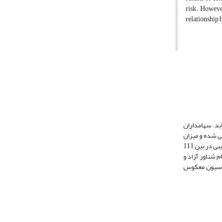
risk. However
relationship 
ه و به‎دنبال آن، نوسان‎های قیمت نیز افزایش می­یابد. سهامداران
بازده و نقدشوندگی بررسی شده و میزان
تأثیرپذیری این متغیرها از درصد سهام شناور تعیین شود. بنابراین با در نظر گرفتن فواصل زمانی فصلی از سال 1383 تا 1387، به بررسی این روابط به‎صورت داده­های ترکیبی در بین 111
ین بین میزان سهام شناور آزاد و
گی رابطه‎ی معنادار تأیید شد. بر اساس نتایج به‎دست‎آمده از روش رگرسیون معکوس