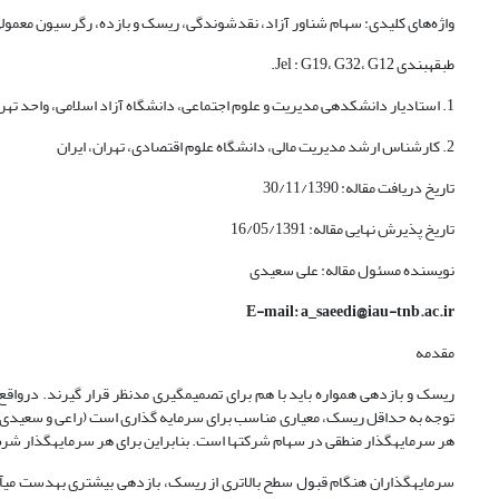
واژه‌های کلیدی: سهام شناور آزاد، نقدشوندگی، ریسک و بازده، رگرسیون معمولی، تعمیم‎یافته 
طبقه‎بندی Jel : G19، G32، G12.
1. استادیار دانشکده‎ی مدیریت و علوم اجتماعی، دانشگاه آزاد اسلامی، واحد تهران شمال، تهران،‌ ایران
2. کارشناس ارشد مدیریت مالی، دانشگاه علوم اقتصادی، تهران، ایران
تاریخ دریافت مقاله: 30/11/1390
تاریخ پذیرش نهایی مقاله: 16/05/1391
نویسنده مسئول مقاله: علی سعیدی
E-mail: a_saeedi@iau-tnb.ac.ir
مقدمه
هر سرمایه­گذار منطقی در سهام شرکت­ها است. بنابراین برای هر سرمایه­گذار شرط پیروزی، توجه کافی به‎میزان ریسک و بازد
سرمایه­گذاران هنگام قبول سطح بالاتری از ریسک، بازدهی بیشتری به‎دست می­آورند که به آن صرف ریسک