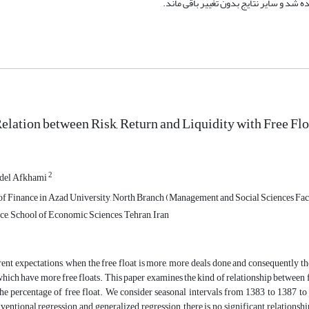
elation between Risk, Return and Liquidity with Free Fl
2
del Afkhami
 of Finance in Azad University, North Branch (Management and Social Sciences Facu
ce, School of Economic Sciences, Tehran, Iran
ent expectations, when the free float is more, more deals done and consequently the
hich have more free floats. This paper examines the kind of relationship between fre
the percentage of free float. We consider seasonal intervals from 1383 to 1387 t
nventional regression and generalized regression, there is no significant relationsh