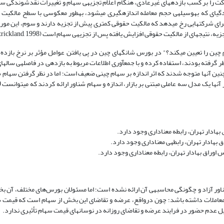
دنیس و دئون استریکلند در سال 1998 در مطالعه­شان، تأثیر ترکیب مالکیت شرکت را بر کسب بازده­های غیرعادی، هنگام اعلام
بررسی کردند. آنها سه نتیجه را مطرح کردند: اول اینکه تغییرات در نقدشوندگی‎ای که به‎وسیله‎ی حجم معامله اندازه‎
ه برای شرکت­هایی رخ می­دهد که مالکیت حقوقی کمتری پیش از تجزیه دارند و سوم، این مو
حقوقی افزایش یافته پس از تجزیه‎ی سهام است (Dennis & Strickland, 1998).
یزهایی بازده سهام چین را تعیین می­کند؟" در بورس شانگهای چین در پی یافتن عوامل مؤثر بر نرخ با
. همچنین آنها متوجه شدند که اثر اندازه بر سهام چینی ضعیف است؛ اما در نظر گرفتن سهام
هادار تهران، رابطه معناداری وجود دارد.
ه‎ی معناداری وجود دارد.
در بورس اوراق بهادار سایر کشورها تعریف دقیق، مشخص و یکسانی از سهام شناور آزاد و چگونگی محاسبه‎ی آن ارائه نشده است؛ اما مسئولان ب
د معاملات داشته باشد؛ چون درواقع، عرضه و تقاضای این بخش از سهام است که قیمت