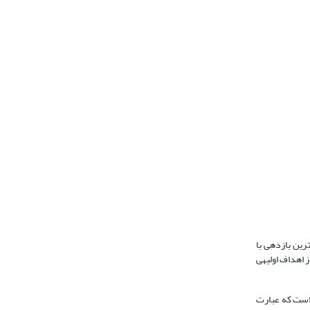
ستند و همواره بیشترین بازدهی با
توجه به حداقل ریسک، معیاری مناسب برای سرمایه گذاری است (راعی و سعیدی، 1383). شناسایی سهام شرکت­های کم‎ریسک­تر و پُربازده­تر و کسب بازده مازاد، کمابیش از اهداف اولیه‎ی
 است که عبارت