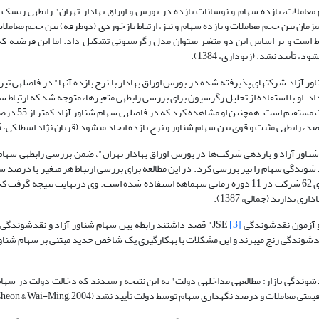
زیوداری در سال 1385 در پژوهشی با موضوع "بررسی رابطه‎ی تجربی بی
. نتیجه‎ی مطالعه‎ی وی، تأیید وجود ارتباط همزمان بین حجم معاملات و بازده سهام و نیز، ارتباط بازخوردی (دوطرفه) بین حجم 
لات با وقفه‎ی خود و با وقفه‎ی بازدهی دارای ارتباط است و بر اساس این دو متغیر می­توان مدل رگرسیونی تشکیل داد. اما این 
ماه 1385، رابطه‎ی سهام شناور آزاد با بازده را در صنایع مختلف مورد آزمون قرار داد. او با استفاده از تحلیل رگرسیون برای برر
با بازده در صنعت خودرو و تجهیزات معکوس 
جمالی در سال 1387 در مطالعه‎ی خود با موضوع "بررسی را
 رابطه‎ی سهام شناور باP/E ، تغییرات قیمت و نقد شوندگی سهام را نیز بررسی کرد. در این مطالعه برای بررسی ارتباط هر متغیر با
[3]
آزمون کنند. درنهایت آنها به این نتیجه رسیدند که سرمایه­گذاران از مشکلات نقدشوندگی رنج می­برند و این مشکلات با به‎کارگیری یک شاخ
چان و دیگران در سال 2004 در مطالعه‎ی خود با موضوع "سهام شناور آزاد و نقدشوندگی بازار: مطالعه‎ی مداخله‎ی دولت" به این نتیجه رسیدند