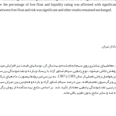
, the percentage of free float and liquidity rating was affirmed with significant
between free float and risk was significant and other results remained unchanged.
‌بر اساس آنچه همواره انتظار می‎رود، هرچه سهام شناور آزاد بیشتر باشد، معامله‎های بیشتری روی سهم انجام شد
از سهام با درصد شناور بالا، انتظار کسب سود و بازدهی بیشتری دارند. ‌در این پژوهش تلاش می‎شود، نوع رابطه‎ی سهام شناور آزاد با ریسک و 
شرکت پرداخته شده است. ‌بر اساس نتایج به‎دست‎آمده از روش رگرسیون معمولی و رگرسیون تعمیم‎یافته، بین درصد سهام شناور آزاد و بازده و همچن
ریسک، رابطه‎ی معنا­داری وجود ندارد. با این حال بین درصد سهام شناور آزاد و رتبه‎ی نقدشوند