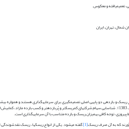
و معکوس.
ریسک و بازدهی همواره باید با هم برای تصمیم­گیری مدنظر قرار گیرند. درواقع ریسک و بازدهی دو پایه‎ی اصلی تصمیم­گیری برای سرمایه­گذاری ه
ه متناسب با آن سرمایه­گذاری است.
[1]
گفته می­شود. یکی از انواع ریسک­ها، ریسک نقدشوندگی