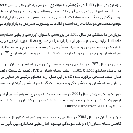
معاملات سهام را مورد بررسی قرار داد
بود. به‎گفته‎ی دیگر، حجم معام
توضیح­دهنده‎ی نوسانات بازده است و اطلاعات به‎صورت همزمان به بازار وارد می­شود، تأیید نشد. (زیوداری، 1384).
سهام شناور و نرخ بازده وجود ندارد، اما کم‎کم با رسیدن به سطح شناوری 75 درصد، رابطه‎ی مثبت و قوی بین سهام شناور و نرخ بازده ایجاد می­شود (قربان نژاد اسطلکی، 1385).
در فاصله سال­های 1383 تا 1385،
رابطه‎ی سهام شناور و نقدشوندگی، متغیرهای دیگر با سهام شناور آزاد ارتباط معناداری ندارند (جمالی، 1387).
دوراند و اندرسن در سال 2001 در مطالعات خود با موضوع "سهام شناور آزاد و آزمون نقدشوندگی JSE
حل شود (Durand & Anderson, 2001)
کاهش سهام شناور آزاد و نقدشوندگی می­شود، اما رابطه‎ی معناداری بین تأثیرات قیمتی معاملات و درصد نگهداری سهام توسط دولت تأیید نشد (Chan & Cheon & Wai-Ming, 2004).