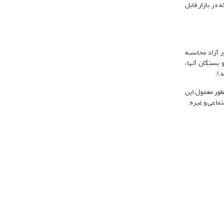
هام یک شرکت که در بازار قابل
اور آزاد محاسبه
 بستگان آنها،
هامدارانی که هدف اصلی آنها از خرید و فروش سهام کسب سود بوده و اهداف مدیریتی از خرید سهام یک شرکت نداشته باشند. به‎طور معمول این
ماعی و غیره.