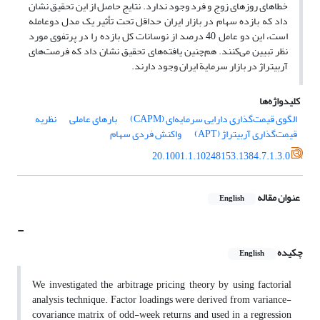
خطاهای روزهای زوج و فرد وجود ندارد. نتایج حاصل از این تحقیق نشان
داد که بازده سهام در بازار ایران حداقل تحت تأثیر یک مدل دوعامله
است، این دو عامل 40 درصد از نوسانات کل بازده را در پرتفوی مورد
نظر تبیین می‌کنند. هم‌چنین یافته‌های تحقیق نشان داد که فرصت‌های
آربیتراژ در بازار سرمایة ایران وجود دارند.
کلیدواژه‌ها
الگوی قیمت‌گذاری دارایی سرمایه‌ای (CAPM)
بارهای عاملی
نظریه
قیمت‌گذاری آربیتراژ (APT)
واکنش فردی سهام
20.1001.1.10248153.1384.7.1.3.0
عنوان مقاله
English
-
چکیده
English
We investigated the arbitrage pricing theory by using factorial
analysis technique. Factor loadings were derived from variance-
covariance matrix of odd-week returns and used in a regression