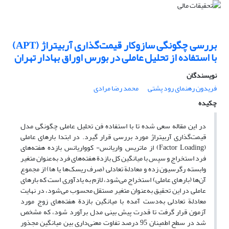
بررسی چگونگی سازوکار قیمت‌گذاری آربیتراژ (APT)
با استفاده از تحلیل عاملی در بورس اوراق بهادار تهران
نویسندگان
فریدون رهنمای رود پشتی
محمد رضا مرادی
چکیده
در این مقاله سعی شده تا با استفاده فن تحلیل عاملی چگونگی مدل
قیمت‌گذاری آربیتراژ مورد بررسی قرار گیرد. در ابتدا بارهای عاملی
(Factor Loading) از ماتریس واریانس- کوواریانس بازده هفته‌های
فرد استخراج و سپس با میانگین کل بازدة هفته‌های فرد به‌عنوان متغیر
وابسته رگرسیون زده و معادلة تعادلی (صرف ریسک‌ها یا ها) از مجموع
آن‌ها (بارهای عاملی) استخراج می‌شود، لازم به یادآوری است که بارهای
عاملی در این تحقیق به‌عنوان متغیر مستقل محسوب می‌شود، در نهایت
معادلة تعادلی به‌دست آمده با میانگین بازدة هفته‌های زوج مورد
آزمون قرار گرفت تا قدرت پیش بینی مدل برآورد شود، که مشخص
شد در سطح اطمینان 95 درصد تفاوت معنی‌داری بین میانگین مجذور