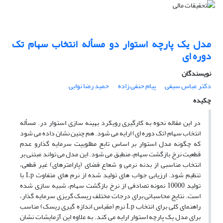
مدل یک پارچه استوار دو مسأله انتخاب سهام تک
دوره ای
نویسندگان
دکتر عباس سیفى
پیام حنفى زاده
حمید رضا نوابى
چکیده
در این مقاله نحوه به کارگیری رویکرد بهینه سازی استوار در. مسأله
انتخاب سهام (تک دوره ای) ارایه می شود. هم چنین نشان داده می شود
که چگونه مدل استوار بر اساس تابع مطلوبیت سرمایه گذارو عدم
قطعیت نرخ بازگشت سهام، منطبق می شود. این مدل می تواند مبتنی بر
انتخاب مناسبی از بدنه نرمی و شعاع فضای (پارامترهای) غیر قطعی،
تنظیم شود. ارزیابی جواب های تولید شده از نرم های متفاوت Lp با
تولید 10000 نمونه تصادفی از نرخ بازگشت سهام، شبیه سازی شده
است. نتایج محاسباتی برای درجات مختلف ریسک گریزی سرمایه گذار،
راهنمای کلی برای انتخاب Lp نرم (مقیاس اندازه گیری ریسک) مناسب
برای مدل یک پارچه استوار ارایه می کند. به علاوه این آزمایشات نشان