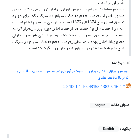
تأثیر آن بر قیمت
و حجم معاملات سهام در بورس اوراق بهادار تهران می باشد. بدین
منظور تغییرات قیمت، حجم معاملات سهام 27 شرکت که برای دو ره
تحقیق (سال های 1374 الی 1376) سود برآوردی هر سهم اعلام نمود ه
اند در 4 هفته قبل و 4 هفته بعد از هفته اعلان مورد بررسی قرار گرفته
است. نتایج تحقیق نشان می دهد که سود برآوردی هر سهم دارای
محتوای اطلاعاتی بوده، باعث تغییر قیمت، حجم معاملات سهام در شرکت
های پذیرفته شده در بورس اوراق بهادار تهران گردیده است.
کلیدواژه‌ها
بورس اوراق بهادار تهران
سود برآوردی هر سهم
محتوی اطلاعاتی
نرخ بازده غیرعادی
20.1001.1.10248153.1382.5.16.4.7
عنوان مقاله
English
-
چکیده
English