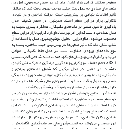
سطوح مختلف کارایی بازار نشان داد که در سطح نیمه‌قوی، افزودن
متغیرهای بنیادی به مدل پیش‌بینی، موجب بهبود دقت شد که بیانگر
تأثیر اطلاعات بنیادی بر پیش‌بینی جهت حرکت شاخص و در نتیجه،
ناکارایی بازار در این سطح است. همچنین، در سطح ضعیف، مدل
یادگیری ماشین مبتنی بر داده‌های تکنیکال، عملکرد بهتری نسبت به
مدل تصادفی داشت که این امر نیز نشانه‌ای از ناکارایی بازار در این سطح
محسوب می‌شود. علاوه‌براین، تحلیل توضیح‌پذیری مدل با استفاده از
شاپ نشان داد که تأثیر متغیرها در پیش‌بینی جهت شاخص، بسته به
نوع داده‌های ورودی، متفاوت است. در مدل فقط تکنیکال، عوامل
مرتبط با رفتار قیمتی و نوسان‌های کوتاه‌مدت مانند شاخص قدرت نسبی
(RSI)، حجم معاملات و واگرایی و همگرایی میانگین متحرک نقش کلیدی
داشتند. در مقابل، در مدل ترکیبی که شامل داده‌های بنیادی و
تکنیکال بود، علاوه‌بر متغیرهای تکنیکال، عواملی مانند ورود نقدینگی
حقیقی و حقوقی، قیمت طلا و شاخص‌های مالی شرکت‌ها نظیر بازده
دارایی‌ها و بازده حقوق صاحبان سهام تأثیر چشمگیری داشتند.
نتیجه‌گیری: نتایج پژوهش نشان می‌دهد که بازار سرمایه ایران در هر
دو سطح ضعیف و نیمه‌قوی ناکاراست و قابلیت پیش‌بینی‌پذیری شاخص
کل با استفاده از داده‌های تکنیکال و بنیادی امکان‌پذیر است. تحلیل
اهمیت متغیرهای ورودی نشان می‌دهد که برخی شاخص‌های تکنیکال،
بنیادی و کلان اقتصادی نقش مهم‌تری در پیش‌بینی رفتار بازار دارند که
این موضوع می‌تواند به تصمیم‌گیری‌های سرمایه‌گذاری آگاهانه‌تر و