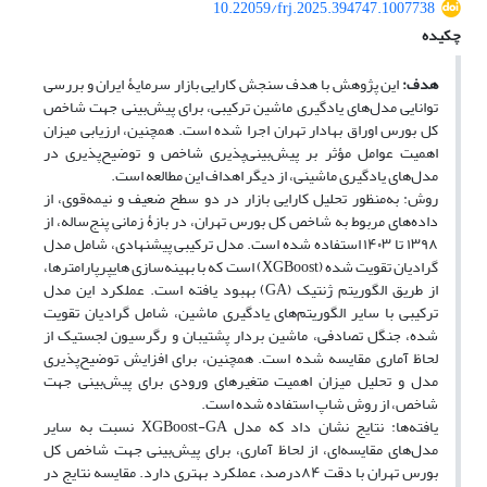
10.22059/frj.2025.394747.1007738
چکیده
هدف:
این پژوهش با هدف سنجش کارایی بازار سرمایۀ ایران و بررسی
توانایی مدل‌های یادگیری ماشین ترکیبی، برای پیش‌بینی جهت شاخص
کل بورس اوراق بهادار تهران اجرا شده است. همچنین، ارزیابی میزان
اهمیت عوامل مؤثر بر پیش‌بینی‌پذیری شاخص و توضیح‌پذیری در
مدل‌های یادگیری ماشینی، از دیگر اهداف این مطالعه است.
روش: به‌منظور تحلیل کارایی بازار در دو سطح ضعیف و نیمه‌قوی، از
داده‌های مربوط به شاخص کل بورس تهران، در بازۀ زمانی پنج‌ساله، از
۱۳۹۸ تا ۱۴۰۳ استفاده شده است. مدل ترکیبی پیشنهادی، شامل مدل
گرادیان تقویت شده (XGBoost) است که با بهینه‌سازی هایپرپارامترها،
از طریق الگوریتم ژنتیک (GA) بهبود یافته است. عملکرد این مدل
ترکیبی با سایر الگوریتم‌های یادگیری ماشین، شامل گرادیان تقویت
شده، جنگل تصادفی، ماشین بردار پشتیبان و رگرسیون لجستیک از
لحاظ آماری مقایسه شده است. همچنین، برای افزایش توضیح‌پذیری
مدل و تحلیل میزان اهمیت متغیرهای ورودی برای پیش‌بینی جهت
شاخص، از روش شاپ استفاده شده است.
یافته‌ها: نتایج نشان داد که مدل XGBoost-GA نسبت به سایر
مدل‌های مقایسه‌ای، از لحاظ آماری، برای پیش‌بینی جهت شاخص کل
بورس تهران با دقت ۸۴درصد، عملکرد بهتری دارد. مقایسه نتایج در