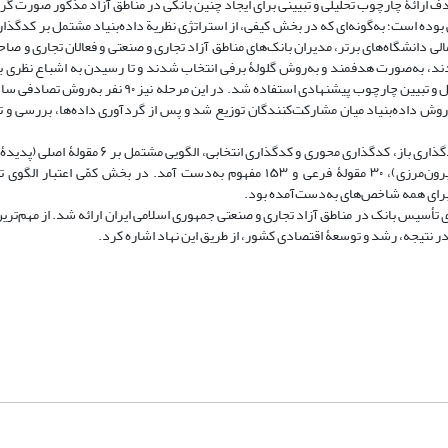
 ارائۀ چارچوب تحلیلی و تبیینی برای ایجاد چنین بانکی در مناطق آزاد مذکور صورت گر
وده است؛ به‌گونه‌ای که در بخش کیفی، از استراتژی نظریة داده‌بنیاد مشتمل بر کدگذار
 دانشگاه‌های برتر، مدیران بانک‌های مناطق آزاد تجاری و صنعتی و فعالان تجاری و صاح
قتصادی فعال در مناطق مذکور انتخاب شدند. این افراد که ۱۱ نفر بودند، به‌صورت هدفمند و به‌روش گلولۀ برفی انتخاب شدند و تا رسیدن به اشبا
نیمه‌ساختاریافته انجام شد. در بخش کمّی، از روش توصیفی پیمایشی برای تحلیل و تبیین چارچوب پیشنهادی است
 پرسش‌نامه‌ای با ۳۰ سؤال به‌دست‌آمده از روش داده‌بنیاد میان مشارکت‌کنندگان توزیع شد و پس از گردآوری داده‌ها، بررسی
یافته‌ها: در بخش کیفی پژوهش، پس از تجزیه‌وتحلیل داده‌ها طی سه مرحلۀ کدگذاری باز، کدگذاری محو
علّی، شرایط مداخله‌گر، شرایط زمینه‌ای، راهبردها و پیامدهای تأسیس بانک برون‌مرزی)، ۳۰ مقولۀ فرعی و ۱۵۳ مفهوم به‌دست آمد. در 
رای همه شاخص‌های به‌دست‌آمده بود.
 تأسیس بانک در مناطق آزاد تجاری و صنعتی جمهوری اسلامی ایران ارائه شد. از مهم‌تر
و در نتیجه، رشد و توسعۀ اقتصادی کشور، از طریق این نهاد اشاره کرد.