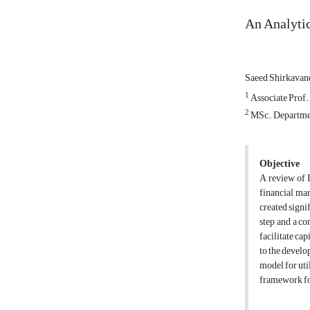
An Analytic
Saeed Shirkava
1
Associate Prof.
2
MSc., Departmen
Objective
A review of I
financial mar
created signi
step and a co
facilitate ca
to the develo
model for uti
framework for