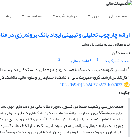
صفحه اصلی
مرور
درباره نشریه
سیاست‌ها
راهنمای
ارائه چارچوب تحلیلی و تبیینی ایجاد بانک برون‏مرزی در من
نوع مقاله : مقاله علمی پژوهشی
نویسندگان
2
1
سعید شیرکوند
فاطمه جمالی
1
دانشیار، گروه مدیریت، دانشکدۀ حسابداری و علوم مالی، دانشکدگان مدیریت، دانشگ
2
کارشناس ارشد، گروه مدیریت مالی، دانشکده حسابداری و علوم مالی، دانشکدگان م
10.22059/frj.2024.379272.1007622
چکیده
هدف:
بررسی وضعیت اقتصادی کشور، به‌ویژه نظام مالی در دهه‌های اخیر، نشان
برای سرمایه‌گذاری و تجارت، ارائۀ خدمات محدود بانک‌های داخلی، ناتوانی بان
مبادله با نظام اقتصاد بین‌الملل ایجاد کرده است. تأسیس بانک برون‌مرزی در منا
و ورود به بازارهای مالی بین‌المللی منجر شود. این بانک‌ها با ارائۀ خدمات گستر
مالی ایران را بهبود بخشند. علاوه‌براین، چنین بانک‌هایی می‌توانند به توسعۀ 