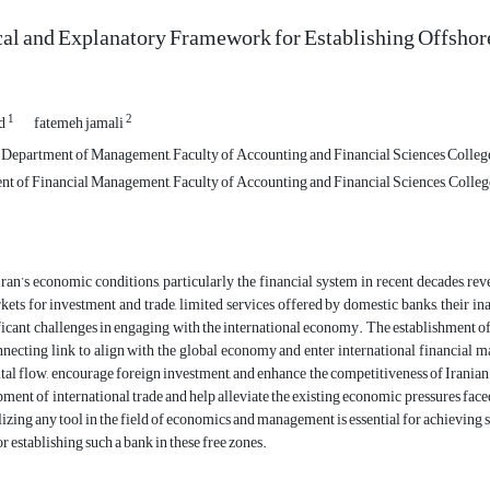
al and Explanatory Framework for Establishing Offshore 
1
2
nd
fatemeh jamali
, Department of Management, Faculty of Accounting and Financial Sciences College
t of Financial Management, Faculty of Accounting and Financial Sciences, College
ran’s economic conditions, particularly the financial system in recent decades, reve
kets for investment and trade, limited services offered by domestic banks, their i
ficant challenges in engaging with the international economy. The establishment of o
nnecting link to align with the global economy and enter international financial ma
pital flow, encourage foreign investment, and enhance the competitiveness of Iranian 
pment of international trade and help alleviate the existing economic pressures face
lizing any tool in the field of economics and management is essential for achieving 
 establishing such a bank in these free zones.