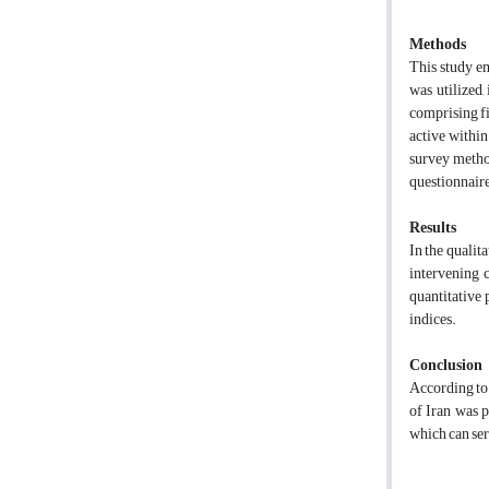
Methods
This study e
was utilized,
comprising fi
active within
survey metho
questionnair
Results
In the qualit
intervening c
quantitative 
indices.
Conclusion
According to 
of Iran was p
which can ser