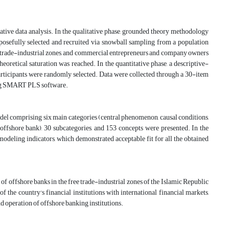
ive data analysis. In the qualitative phase, grounded theory methodology
urposefully selected and recruited via snowball sampling from a population
ee trade-industrial zones, and commercial entrepreneurs and company owners
eoretical saturation was reached. In the quantitative phase, a descriptive-
articipants were randomly selected. Data were collected through a 30-item
sing SMART PLS software.
a model comprising six main categories (central phenomenon, causal conditions,
e offshore bank), 30 subcategories, and 153 concepts were presented. In the
 modeling indicators, which demonstrated acceptable fit for all the obtained
of offshore banks in the free trade-industrial zones of the Islamic Republic
 the country's financial institutions with international financial markets,
 operation of offshore banking institutions.