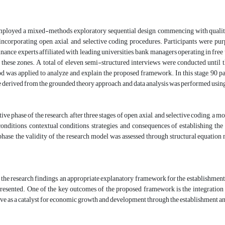
mployed a mixed-methods exploratory sequential design, commencing with qualitat
 incorporating open, axial, and selective coding procedures. Participants were p
nance experts affiliated with leading universities, bank managers operating in fr
 these zones. A total of eleven semi-structured interviews were conducted until th
d was applied to analyze and explain the proposed framework. In this stage, 90 p
e derived from the grounded theory approach, and data analysis was performed u
ative phase of the research, after three stages of open, axial, and selective coding, 
onditions, contextual conditions, strategies, and consequences of establishing th
phase, the validity of the research model was assessed through structural equation
the research findings, an appropriate explanatory framework for the establishment 
resented. One of the key outcomes of the proposed framework is the integration of
ve as a catalyst for economic growth and development through the establishment and