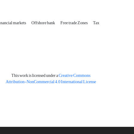
inancial markets
Offshore bank
Free trade Zones
Tax
This work is licensed under a
Creative Commons
Attribution-NonCommercial 4.0 International License