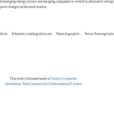
 emerging energy sectors, encouraging companies to switch to alternative energy 
 price changes on the stock market.
ndices
Johansen's cointegration cest
Natural gas price
Vector Autoregressi
This work is licensed under a
Creative Commons
Attribution-NonCommercial 4.0 International License