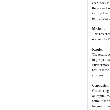
each index is
the price of 
stock prices.
term effects o
Methods
This researc
utilized the 
Results
The results c
in gas price
Furthermore, 
results show 
changes.
Conclusion
Considering t
on capital m
formula shoul
long-term ec