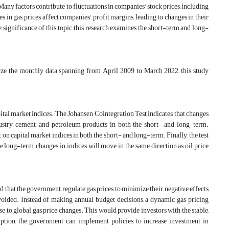
Many factors contribute to fluctuations in companies' stock prices, including
es in gas prices affect companies' profit margins, leading to changes in their
e significance of this topic, this research examines the short-term and long-
lyze the monthly data spanning from April 2009 to March 2022, this study
ital market indices. The Johansen Cointegration Test indicates that changes
dustry, cement, and petroleum products in both the short- and long-term.
 on capital market indices in both the short- and long-term. Finally, the test
he long-term, changes in indices will move in the same direction as oil price
d that the government regulate gas prices to minimize their negative effects
avoided. Instead of making annual budget decisions, a dynamic gas pricing
se to global gas price changes. This would provide investors with the stable,
tion, the government can implement policies to increase investment in