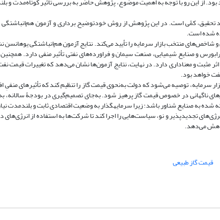
د بود. از این رو با توجه به اهمیت موضوع، پژوهش حاضر به بررسی تأثیر کوتاه‌مدت و ب
د تحقیق، کمّی است. در این پژوهش از روش خودتوضیح برداری و آزمون هم‌انباشتگی 
 و شاخص‌های منتخب بازار سرمایه را تأیید می‌کند. نتایج آزمون هم‌انباشتگی یوهانسن 
بورس و صنایع شیمیایی، صنعت سیمان و فراورده‌های نفتی تأثیر منفی دارد. همچنین
اثر مثبت و معناداری دارد. در نهایت، نتایج آزمون‌ها نشان می‌دهد که تغییرات قیمت نف
نفت خواهد بود.
زار سرمایه، توصیه می‌شود که دولت به‌نحوی قیمت گاز را تنظیم کند که تأثیرهای منفیِ 
ای ناگهانی در خصوص قیمت گاز پرهیز شود. به‌جای تصمیم‌گیری در بودجۀ سالانه، ب
رائه شده به صنایع شناور باشد؛ زیرا سرمایهگذار به وضعیت اقتصادی ثابت و بلندمدت نیا
ی‌های تجدیدپذیر و نو، سیاست‌هایی را اجرا کند تا شرکت‌ها به استفاده از انرژی‌های د
 کاهش می‌دهد.
قیمت گاز طبیعی