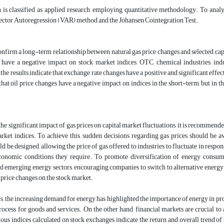
h is classified as applied research, employing quantitative methodology. To ana
Vector Autoregression (VAR) method and the Johansen Cointegration Test.
onfirm a long-term relationship between natural gas price changes and selected cap
s have a negative impact on stock market indices, OTC, chemical industries, in
the results indicate that exchange rate changes have a positive and significant effect
that oil price changes have a negative impact on indices in the short-term, but in t
he significant impact of gas prices on capital market fluctuations, it is recommende
arket indices. To achieve this, sudden decisions regarding gas prices should be 
d be designed, allowing the price of gas offered to industries to fluctuate in respon
onomic conditions they require. To promote diversification of energy consump
 emerging energy sectors, encouraging companies to switch to alternative energy 
 price changes on the stock market.
rs, the increasing demand for energy has highlighted the importance of energy in prod
ocess for goods and services. On the other hand, financial markets are crucial t
ous indices calculated on stock exchanges indicate the return and overall trend of s