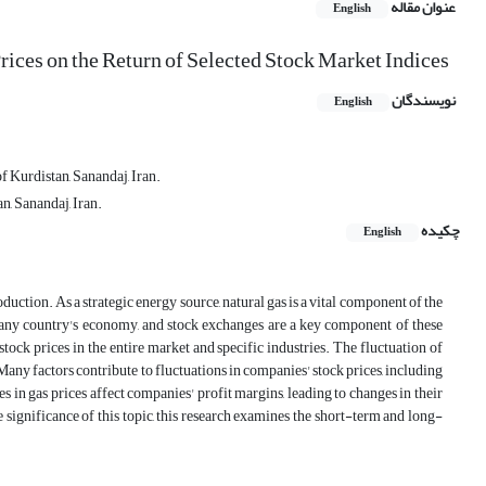
عنوان مقاله
English
rices on the Return of Selected Stock Market Indices
نویسندگان
English
f Kurdistan, Sanandaj, Iran.
n, Sanandaj, Iran.
چکیده
English
uction. As a strategic energy source, natural gas is a vital component of the
o any country's economy, and stock exchanges are a key component of these
tock prices in the entire market and specific industries. The fluctuation of
Many factors contribute to fluctuations in companies' stock prices, including
es in gas prices affect companies' profit margins, leading to changes in their
e significance of this topic, this research examines the short-term and long-