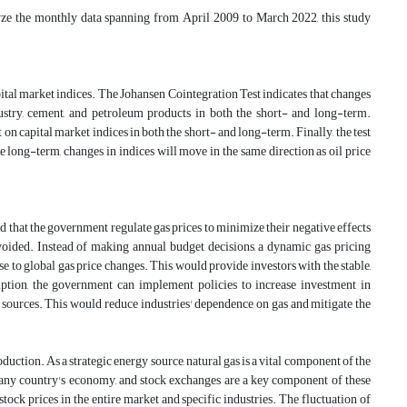
lyze the monthly data spanning from April 2009 to March 2022, this study
ital market indices. The Johansen Cointegration Test indicates that changes
dustry, cement, and petroleum products in both the short- and long-term.
 on capital market indices in both the short- and long-term. Finally, the test
he long-term, changes in indices will move in the same direction as oil price
d that the government regulate gas prices to minimize their negative effects
avoided. Instead of making annual budget decisions, a dynamic gas pricing
se to global gas price changes. This would provide investors with the stable,
tion, the government can implement policies to increase investment in
sources. This would reduce industries' dependence on gas and mitigate the
uction. As a strategic energy source, natural gas is a vital component of the
o any country's economy, and stock exchanges are a key component of these
tock prices in the entire market and specific industries. The fluctuation of