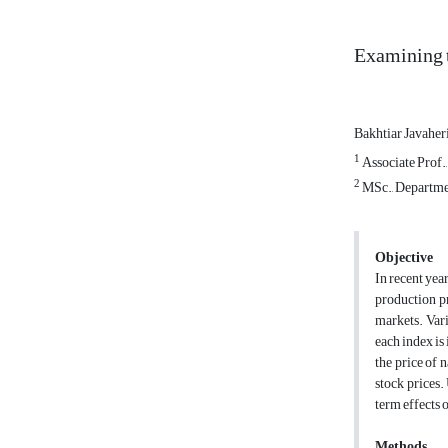
Examining t
Bakhtiar Javaher
1
Associate Prof.,
2
MSc., Departmen
Objective
In recent yea
production pr
markets. Vari
each index is
the price of 
stock prices.
term effects o
Methods