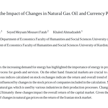
he Impact of Changes in Natural Gas, Oil, and Currency P
1
2
1
i
Seyed Meysam Mousavi Fatah
Khaled Ahmadzadeh
 Department of Economics, Faculty of Humanities and Social Sciences, University o
t of Economics, Faculty of Humanities and Social Sciences, University of Kurdista
rs, the increasing demand for energy has highlighted the importance of energy in prod
ocess for goods and services. On the other hand, financial markets are crucial t
ous indices calculated on stock exchanges indicate the return and overall trend of s
 influenced by changes in the stock prices of companies included in the calculation. 
natural gas, which is used by various industries in their production processes. Chang
 Ultimately, these changes impact the overall return of the capital market. Given th
f changes in natural gas prices on the return of the Iranian stock market.