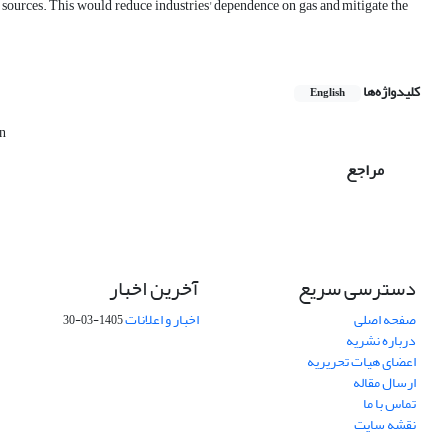
sources. This would reduce industries' dependence on gas and mitigate the
کلیدواژه‌ها
English
on
مراجع
دسترسی سریع
آخرین اخبار
صفحه اصلی
اخبار و اعلانات
1405-03-30
درباره نشریه
اعضای هیات تحریریه
ارسال مقاله
تماس با ما
نقشه سایت