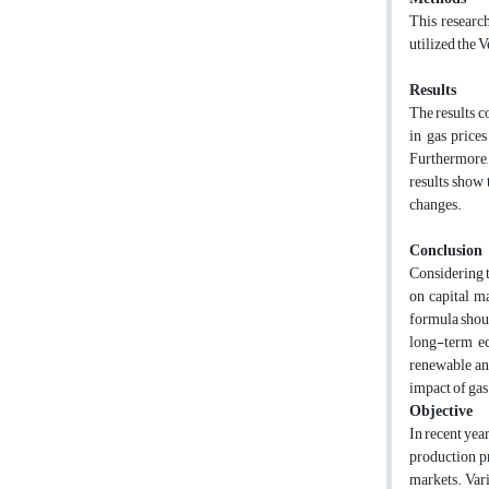
This researc
utilized the 
Results
The results c
in gas price
Furthermore, 
results show 
changes.
Conclusion
Considering t
on capital m
formula shoul
long-term ec
renewable and
impact of gas
Objective
In recent yea
production pr
markets. Vari