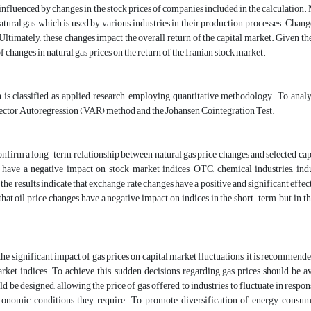
 influenced by changes in the stock prices of companies included in the calculation. 
natural gas, which is used by various industries in their production processes. Chang
 Ultimately, these changes impact the overall return of the capital market. Given th
f changes in natural gas prices on the return of the Iranian stock market.
h is classified as applied research, employing quantitative methodology. To ana
Vector Autoregression (VAR) method and the Johansen Cointegration Test.
onfirm a long-term relationship between natural gas price changes and selected cap
s have a negative impact on stock market indices, OTC, chemical industries, in
the results indicate that exchange rate changes have a positive and significant effect
that oil price changes have a negative impact on indices in the short-term, but in t
he significant impact of gas prices on capital market fluctuations, it is recommende
arket indices. To achieve this, sudden decisions regarding gas prices should be 
d be designed, allowing the price of gas offered to industries to fluctuate in respon
onomic conditions they require. To promote diversification of energy consump