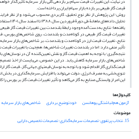
در نهایت، این تغییرات قیمت سهام بر بازدهی کلی بازار سرمایه تأثیرگذار خواه
قیمت گاز طبیعی بر بازده بازار سهام ایران پرداخته است.
روش: این پژوهش از نظر نوع تحقیق، کاربردی محسوب می‌شود و از نظر فراین
تحلیل داده‌های ماهانۀ طی دورۀ فروردین سال ۱۳۸۸ تا اسفند سال ۱۴۰۱ استفاده شده است.
یافته‌ها: نتایج به‌دست‌آمده وجود رابطۀ بلندمدت بین تغییرات قیمت گاز طبیعی
تغییرات قیمت گاز طبیعی در کوتاه‌مدت و بلندمدت، روی شاخص‌های بورس، فرا
نتایج، تغییرات قیمت ارز در کوتاه‌مدت و بلندمدت، بر شاخص‌های بازار سرمایه 
تأثیر منفی دارد؛ اما در بلندمدت تغییرات شاخص‌ها، هم‌جهت با تغییرات قیمت 
نتیجه‌گیری: با توجه به اهمیت قیمت گاز و نقش تعیین‌کننده آن در نوسان‌های با
شاخص‌های بازار سرمایه کاهش یابد. در این خصوص، می‌بایست از اخذ تصمیم‌ه
قیمت‌گذاری گاز اقدام شود و با توجه به نوسان قیمتهای جهانی گاز، قیمت گاز ا
تنوع‌بخشی به مصرف انرژی، دولت می‌تواند با افزایش سرمایه‌گذاری در بخش انرژ
این امر از وابستگی صنایع به گاز می‌کاهد و تأثیر تغییرات قیمت گاز بر بورس را
کلیدواژه‌ها
آزمون هم‌انباشتگی یوهانسن
خودتوضیح برداری
شاخص‌های بازار سرمایه
موضوعات
15. نتخاب پرتفوی؛ تصمیمات سرمایه‌گذاری؛ تصمیمات تخصیص دارایی