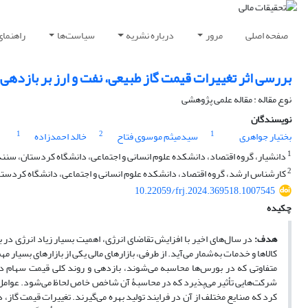
صفحه اصلی
مرور
درباره نشریه
سیاست‌ها
راهنمای
بررسی اثر تغییرات قیمت گاز طبیعی، نفت و ارز بر بازده
نوع مقاله : مقاله علمی پژوهشی
نویسندگان
1
2
1
بختیار جواهری
سیدمیثم موسوی فتاح
خالد احمدزاده
1
دانشیار، گروه اقتصاد، دانشکده علوم انسانی و اجتماعی، دانشگاه کردستان، سنند
2
کارشناس ارشد، گروه اقتصاد، دانشکده علوم انسانی و اجتماعی، دانشگاه کردستا
10.22059/frj.2024.369518.1007545
چکیده
هدف:
در سال‌های اخیر با افزایش تقاضای انرژی، اهمیت بسیار زیاد انرژی در ب
کالاها و خدمات به‌شمار می‌آید. از طرفی، بازارهای مالی یکی از بازارهای بسیا
متفاوتی که در بورس‌ها محاسبه می‌شوند، بازدهی و روند کلی قیمت سهام در
شرکت‌هایی تأثیر می‌پذیرد که در محاسبۀ آن شاخص خاص لحاظ می‌شود. عوامل زی
کرد که صنایع مختلف از آن در فرایند تولید بهره می‌گیرند. تغییرات قیمت گاز