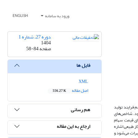
ورود به سامانه
ENGLISH
دوره 27، شماره 1
1404
صفحه
58-84
فایل ها
XML
اصل مقاله
556.27 K
م فرایند تولید
هم رسانی
‌شود. شاخص‌های
های قیمت سهام
ارجاع به این مقاله
ز طبیعی اشاره
یرات می‌شود و