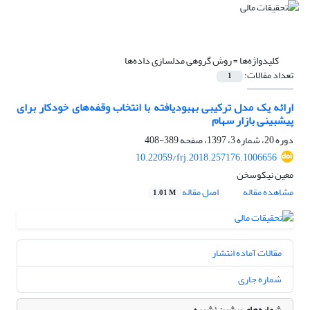
کلیدواژه‌ها =
روش گروهی مدل‎سازی داده‌ها
تعداد مقالات:
1
ارائه یک مدل ترکیبی بهبود‌یافته با انتخاب وقفه‌های خودکار برای
پیش‎بینی بازار سهام
دوره 20، شماره 3، 1397، صفحه
389-408
10.22059/frj.2018.257176.1006656
معین نیکوسخن
مشاهده مقاله
اصل مقاله
1.01 M
مقالات آماده انتشار
شماره جاری
شماره‌های پیشین نشریه