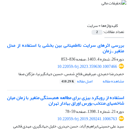
کلیدواژه‌ها =
سرایت
تعداد مقالات:
2
بررسی اثرهای سرایت نااطمینانی بین بخشی با استفاده از مدل
متغیر ـ زمان
دوره 26، شماره 4، 1403، صفحه
836-853
10.22059/frj.2023.359630.1007466
حمیدرضا حمیدی، میرفیض فلاح شمس، حسین جهانگیرنیا، مژگان صفا
مشاهده مقاله
اصل مقاله
410.29 K
استفاده از رویکرد بیزی برای مطالعه همبستگی متغیر با زمان میان
شاخص‎های منتخب بورس اوراق بهادار تهران
دوره 21، شماره 1، 1398، صفحه
59-78
10.22059/frj.2019.269241.1006763
سید علی حسینی ابراهیم آباد، حسن حیدری، خلیل جهانگیری، مهدی قائمی